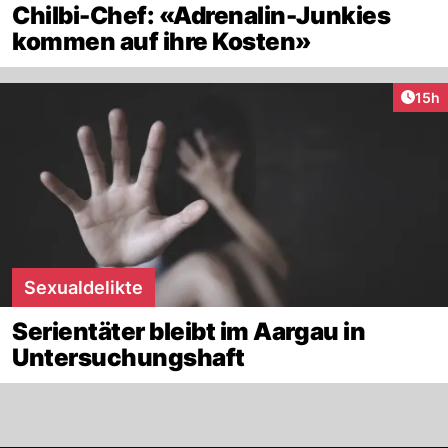
Chilbi-Chef: «Adrenalin-Junkies
kommen auf ihre Kosten»
Artik
15h
Sexualdelikte
Serientäter bleibt im Aargau in
Untersuchungshaft