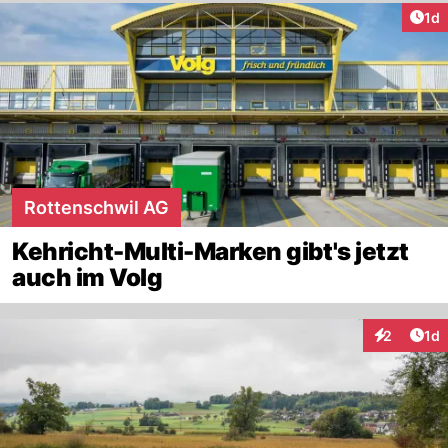
Art
1d
Rottenschwil AG
Kehricht-Multi-Marken gibt's jetzt
auch im Volg
Art
2
1d
Interaktion