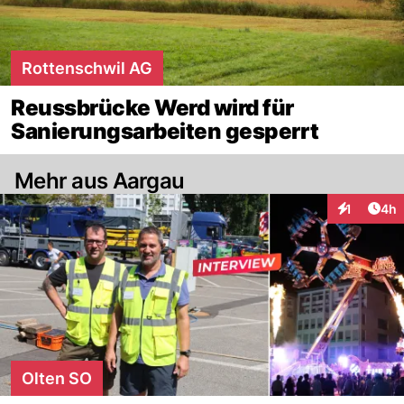
Rottenschwil AG
Reussbrücke Werd wird für
Sanierungsarbeiten gesperrt
Mehr aus Aargau
Arti
1
4h
Interaktion
Olten SO