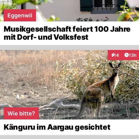
Eggenwil
Musikgesellschaft feiert 100 Jahre
mit Dorf- und Volksfest
Artik
14
13h
Interaktionen
Wie bitte?
Känguru im Aargau gesichtet