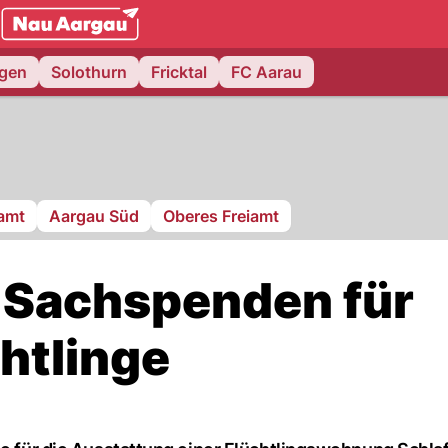
NAU.ch
ngen
Solothurn
Fricktal
FC Aarau
ramt
Aargau Süd
Oberes Freiamt
 Sachspenden für
htlinge