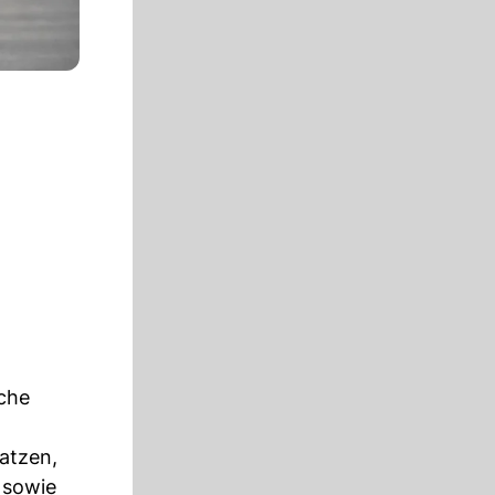
sche
atzen,
 sowie