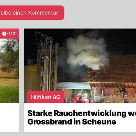
reibe einen Kommentar
Artikel veröffentlicht:
-113'
raktionen
Hilfikon AG
Starke Rauchentwicklung 
Grossbrand in Scheune