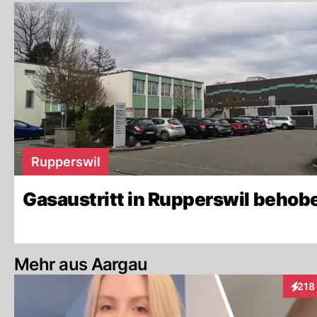
Rupperswil
Gasaustritt in Rupperswil behob
Mehr aus Aargau
218
Inter