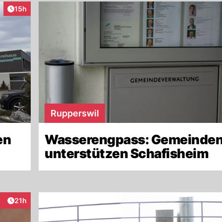
Artikel veröffentlicht:
15h
Rupperswil
en
Wasserengpass: Gemeinde
unterstützen Schafisheim
Artikel veröffentlicht:
21h
aktionen