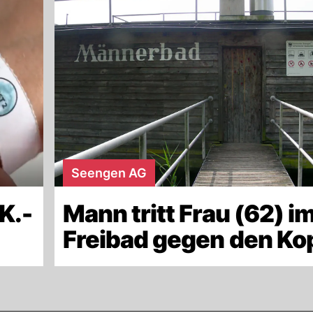
Seengen AG
K.-
Mann tritt Frau (62) i
Freibad gegen den Ko