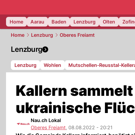
mittelland.
Home
Aarau
Baden
Lenzburg
Olten
Zofi
Home
Lenzburg
Oberes Freiamt
Lenzburg
Lenzburg
Wohlen
Mutschellen-Reusstal-Kelle
Kallern sammelt
ukrainische Flüc
Nau.ch Lokal
Oberes Freiamt
,
08.08.2022 - 20:21