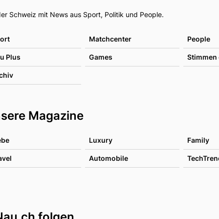
Footer
er Schweiz mit News aus Sport, Politik und People.
ort
Matchcenter
People
u Plus
Games
Stimmen 
chiv
sere Magazine
ebe
Luxury
Family
avel
Automobile
TechTren
Nau.ch folgen