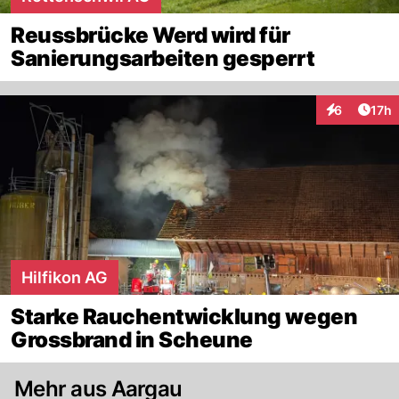
Reussbrücke Werd wird für
Sanierungsarbeiten gesperrt
Artik
6
17h
Interaktione
Hilfikon AG
Starke Rauchentwicklung wegen
Grossbrand in Scheune
Mehr aus Aargau