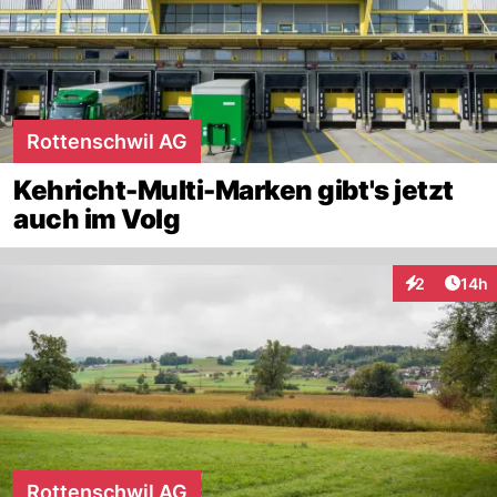
Rottenschwil AG
Kehricht-Multi-Marken gibt's jetzt
auch im Volg
Artik
2
14h
Interaktione
Rottenschwil AG