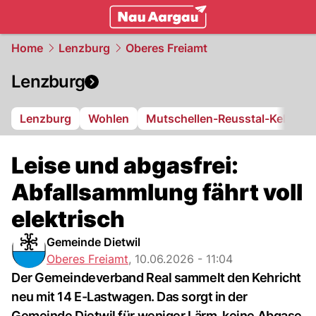
mittelland.
NAU.ch
Home
Lenzburg
Oberes Freiamt
Lenzburg
Lenzburg
Wohlen
Mutschellen-Reusstal-Kelleram
Leise und abgasfrei:
Abfallsammlung fährt voll
elektrisch
Gemeinde Dietwil
Oberes Freiamt
,
10.06.2026 - 11:04
Der Gemeindeverband Real sammelt den Kehricht
neu mit 14 E-Lastwagen. Das sorgt in der
Gemeinde Dietwil für weniger Lärm, keine Abgase