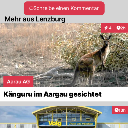
Schreibe einen Kommentar
Mehr aus Lenzburg
Arti
14
2h
Interaktione
Aarau AG
Känguru im Aargau gesichtet
Artik
13h