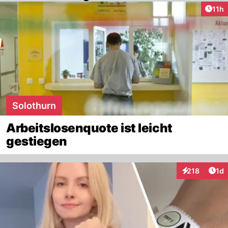
Artik
11h
Solothurn
Arbeitslosenquote ist leicht
gestiegen
Art
218
1d
Interaktionen