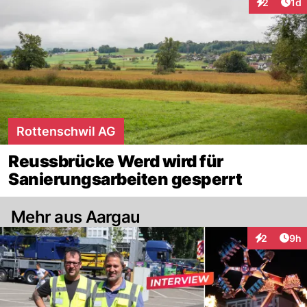
Art
2
1d
Interaktion
Rottenschwil AG
Reussbrücke Werd wird für
Sanierungsarbeiten gesperrt
Mehr aus Aargau
Arti
2
9h
Interaktion