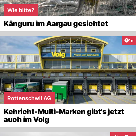
Wie bitte?
Känguru im Aargau gesichtet
Art
1d
Rottenschwil AG
Kehricht-Multi-Marken gibt's jetzt
auch im Volg