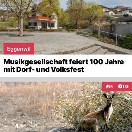
Eggenwil
Musikgesellschaft feiert 100 Jahre
mit Dorf- und Volksfest
Artik
15
18h
Interaktionen