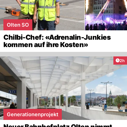
Olten SO
Chilbi-Chef: «Adrenalin-Junkies
kommen auf ihre Kosten»
Arti
2h
Generationenprojekt
Neuer Bahnhofplatz Olten nimmt