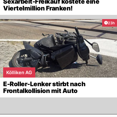
Sexarbeit-Freikauf kostete eine
Viertelmillion Franken!
Artik
23h
Kölliken AG
E-Roller-Lenker stirbt nach
Frontalkollision mit Auto