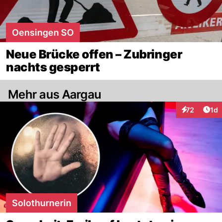
Oensingen SO
Neue Brücke offen – Zubringer
nachts gesperrt
Mehr aus Aargau
Art
72
1d
Interaktione
Solothurnerin