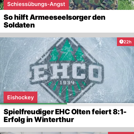
Schiessübungs-Angst
So hilft Armeeseelsorger den
Soldaten
Artik
22h
Eishockey
Spielfreudiger EHC Olten feiert 8:1-
Erfolg in Winterthur