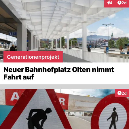
Arti
4
2d
Interaktion
Generationenprojekt
Neuer Bahnhofplatz Olten nimmt
Fahrt auf
Arti
2d