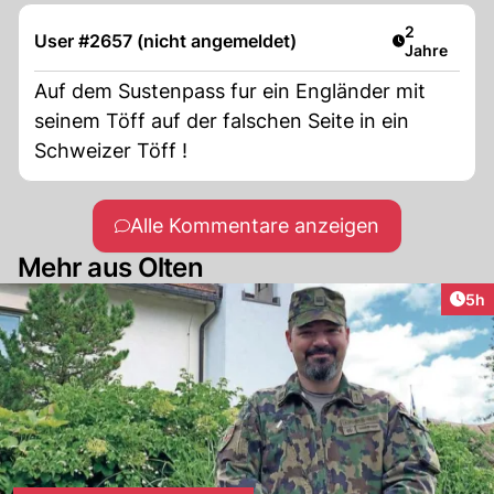
Artikel verö
2
User #2657 (nicht angemeldet)
Jahre
Auf dem Sustenpass fur ein Engländer mit
seinem Töff auf der falschen Seite in ein
Schweizer Töff !
Alle Kommentare anzeigen
Mehr aus Olten
Arti
5h