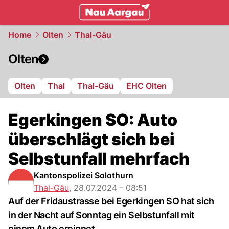
mittelland.
NAU.ch
Home
Olten
Thal-Gäu
Olten
Olten
Thal
Thal-Gäu
EHC Olten
Egerkingen SO: Auto
überschlägt sich bei
Selbstunfall mehrfach
Kantonspolizei Solothurn
Thal-Gäu
,
28.07.2024 - 08:51
Auf der Fridaustrasse bei Egerkingen SO hat sich
in der Nacht auf Sonntag ein Selbstunfall mit
einem Auto ereignet.