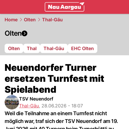
mittelland.
NAU.ch
Home
Olten
Thal-Gäu
Olten
Olten
Thal
Thal-Gäu
EHC Olten
Neuendorfer Turner
ersetzen Turnfest mit
Spielabend
TSV Neuendorf
Thal-Gäu
,
28.06.2026 - 18:07
Weil die Teilnahme an einem Turnfest nicht
möglich war, traf sich der TSV Neuendorf am 19.
Juni 2026 mit 40 Turnern beim Turnerhüttli zu