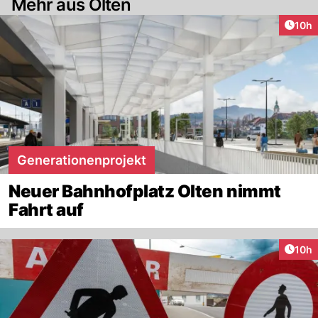
Mehr aus Olten
Artik
10h
Generationenprojekt
Neuer Bahnhofplatz Olten nimmt
Fahrt auf
Artik
10h