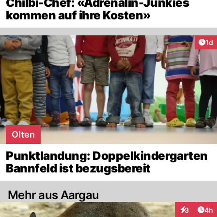
Chilbi-Chef: «Adrenalin-Junkies
kommen auf ihre Kosten»
Art
1d
Olten
Punktlandung: Doppelkindergarten
Bannfeld ist bezugsbereit
Mehr aus Aargau
Arti
3
4h
Interaktion