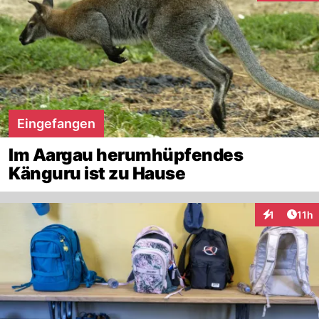
Eingefangen
Im Aargau herumhüpfendes
Känguru ist zu Hause
Artik
1
11h
Interaktione