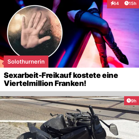
Artik
64
15h
Interaktionen
Solothurnerin
Sexarbeit-Freikauf kostete eine
Viertelmillion Franken!
Arti
9h