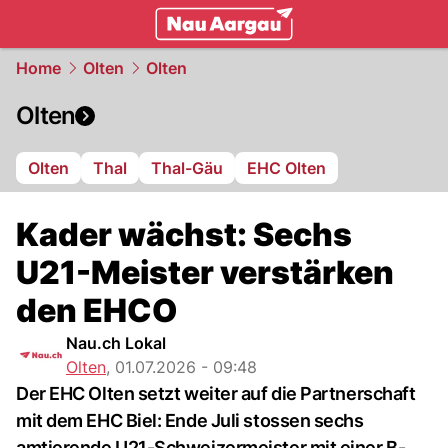
mittelland.
NAU.ch
Home
Olten
Olten
Olten
Olten
Thal
Thal-Gäu
EHC Olten
Kader wächst: Sechs
U21-Meister verstärken
den EHCO
Nau.ch Lokal
Olten
,
01.07.2026 - 09:48
Der EHC Olten setzt weiter auf die Partnerschaft
mit dem EHC Biel: Ende Juli stossen sechs
amtierende U21-Schweizermeister mit einer B-