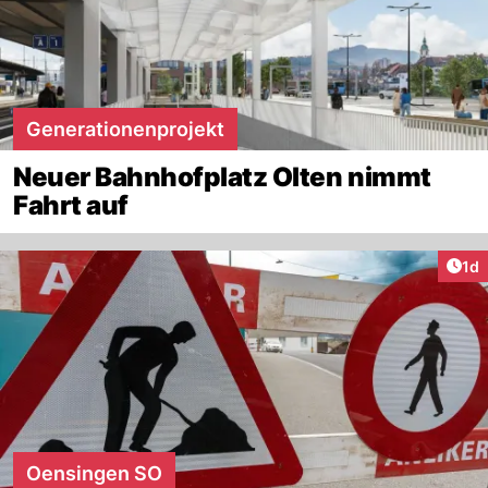
Generationenprojekt
Neuer Bahnhofplatz Olten nimmt
Fahrt auf
Art
1d
Oensingen SO