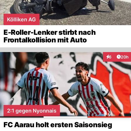
Kölliken AG
E-Roller-Lenker stirbt nach
Frontalkollision mit Auto
Artik
6
20h
Interaktionen
2:1 gegen Nyonnais
FC Aarau holt ersten Saisonsieg