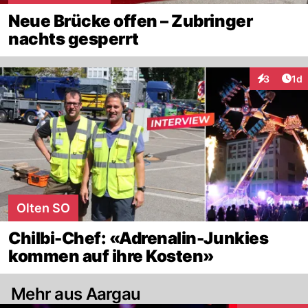
Neue Brücke offen – Zubringer
nachts gesperrt
Art
3
1d
Interaktion
Olten SO
Chilbi-Chef: «Adrenalin-Junkies
kommen auf ihre Kosten»
Mehr aus Aargau