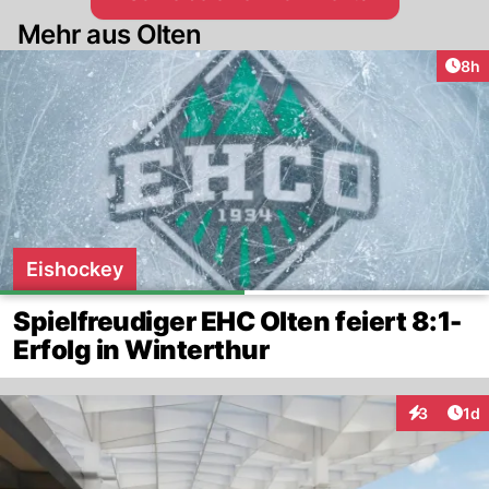
Mehr aus Olten
Arti
8h
Eishockey
Spielfreudiger EHC Olten feiert 8:1-
Erfolg in Winterthur
Art
3
1d
Interaktion