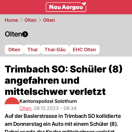
mittelland.
NAU.ch
Home
Olten
Olten
Olten
Olten
Thal
Thal-Gäu
EHC Olten
Trimbach SO: Schüler (8)
angefahren und
mittelschwer verletzt
Kantonspolizei Solothurn
Olten
,
08.12.2023 - 08:34
Auf der Baslerstrasse in Trimbach SO kollidierte
am Donnerstag ein Auto mit einem Schüler (8).
Dabei wurde der Knabe mittelschwer verletzt.