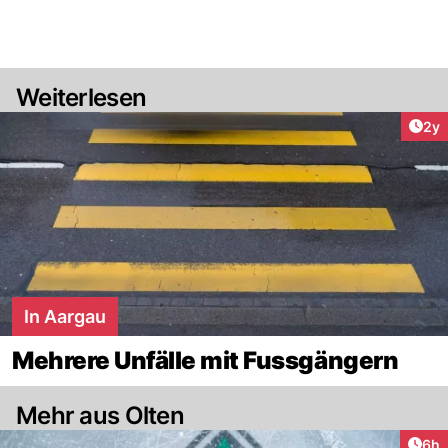
Weiterlesen
Arti
2y
In Aargau
Mehrere Unfälle mit Fussgängern
Mehr aus Olten
Arti
6h