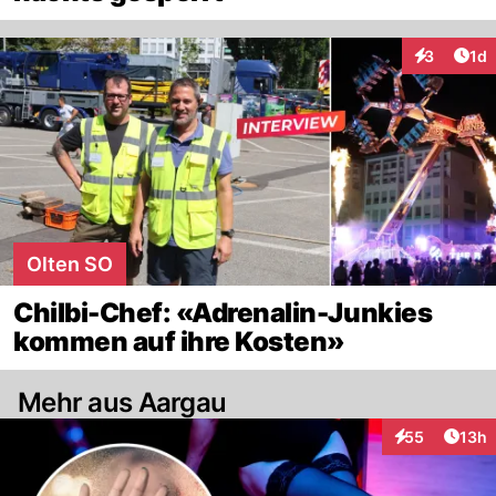
Art
3
1d
Interaktion
Olten SO
Chilbi-Chef: «Adrenalin-Junkies
kommen auf ihre Kosten»
Mehr aus Aargau
Artik
55
13h
Interaktionen