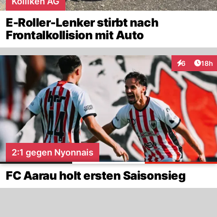
Kölliken AG
E-Roller-Lenker stirbt nach
Frontalkollision mit Auto
Artik
6
18h
Interaktione
2:1 gegen Nyonnais
FC Aarau holt ersten Saisonsieg