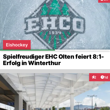
Eishockey
Spielfreudiger EHC Olten feiert 8:1-
Erfolg in Winterthur
Art
2
1d
Interaktion