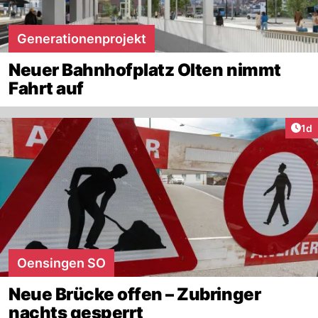
Generationenprojekt
Neuer Bahnhofplatz Olten nimmt
Fahrt auf
Art
1d
Oensingen SO
Neue Brücke offen – Zubringer
nachts gesperrt