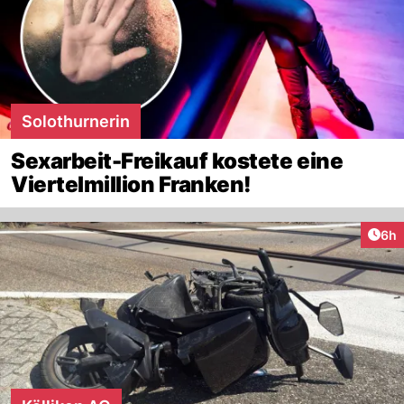
Solothurnerin
Sexarbeit-Freikauf kostete eine
Viertelmillion Franken!
Arti
6h