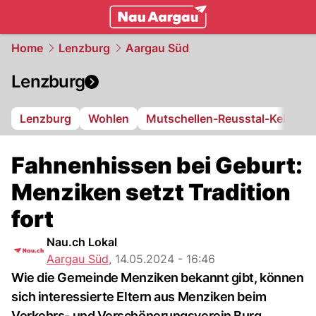
mittelland.
NAU.ch
Home
Lenzburg
Aargau Süd
Lenzburg
Lenzburg
Wohlen
Mutschellen-Reusstal-Kelleram
Fahnenhissen bei Geburt:
Menziken setzt Tradition
fort
Nau.ch Lokal
Aargau Süd
,
14.05.2024 - 16:46
Wie die Gemeinde Menziken bekannt gibt, können
sich interessierte Eltern aus Menziken beim
Verkehrs- und Verschönerungsverein Burg