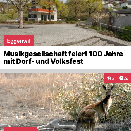
Eggenwil
Musikgesellschaft feiert 100 Jahre
mit Dorf- und Volksfest
Arti
15
2d
Interaktione