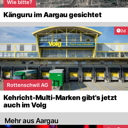
Wie bitte?
Känguru im Aargau gesichtet
Arti
2d
Rottenschwil AG
Kehricht-Multi-Marken gibt's jetzt
auch im Volg
Mehr aus Aargau