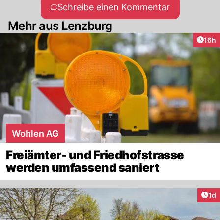
Schreibe einen Kommentar
Mehr aus Lenzburg
Artik
16h
Wohlen AG
Freiämter- und Friedhofstrasse
werden umfassend saniert
Art
1d