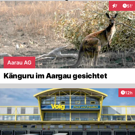
Arti
7
51'
Interaktion
Aarau AG
Känguru im Aargau gesichtet
Artik
12h