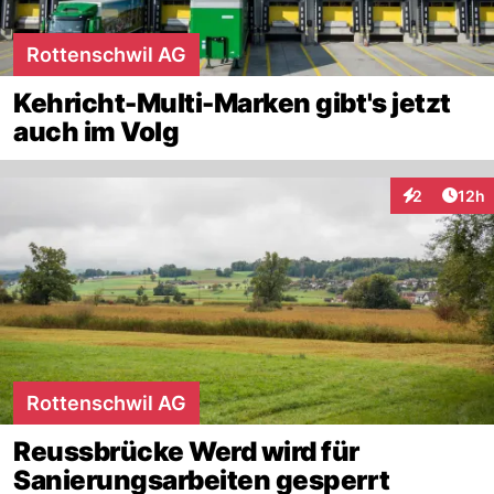
Rottenschwil AG
Kehricht-Multi-Marken gibt's jetzt
auch im Volg
Artik
2
12h
Interaktione
Rottenschwil AG
Reussbrücke Werd wird für
Sanierungsarbeiten gesperrt