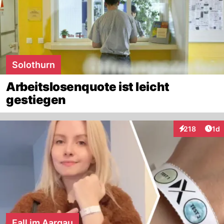
Solothurn
Arbeitslosenquote ist leicht
gestiegen
Art
218
1d
Interaktionen
Fall im Aargau