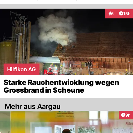
Artik
6
15h
Interaktione
Hilfikon AG
Starke Rauchentwicklung wegen
Grossbrand in Scheune
Mehr aus Aargau
Arti
9h