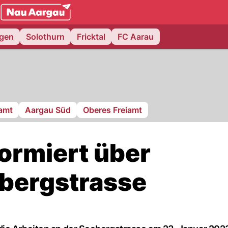
NAU.ch
ngen
Solothurn
Fricktal
FC Aarau
ramt
Aargau Süd
Oberes Freiamt
ormiert über
bergstrasse