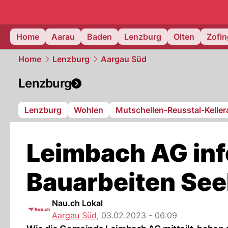
mittelland.
Home
Aarau
Baden
Lenzburg
Olten
Zofi
Home
Lenzburg
Aargau Süd
Lenzburg
Lenzburg
Wohlen
Mutschellen-Reusstal-Kelle
Leimbach AG inf
Bauarbeiten See
Nau.ch Lokal
Aargau Süd
,
03.02.2023 - 06:09