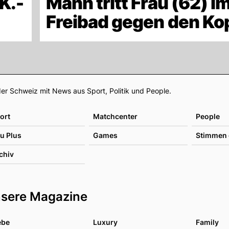
K.-
Mann tritt Frau (62) i
Freibad gegen den Ko
Footer
er Schweiz mit News aus Sport, Politik und People.
ort
Matchcenter
People
u Plus
Games
Stimmen 
chiv
sere Magazine
ebe
Luxury
Family