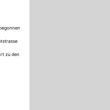
3 begonnen
tstrasse
hrt zu den