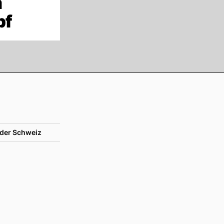
m
pf
der Schweiz