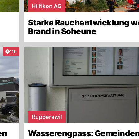
Hilfikon AG
Starke Rauchentwicklung 
Brand in Scheune
Artikel veröffentlicht:
11h
Rupperswil
en
Wasserengpass: Gemeinde