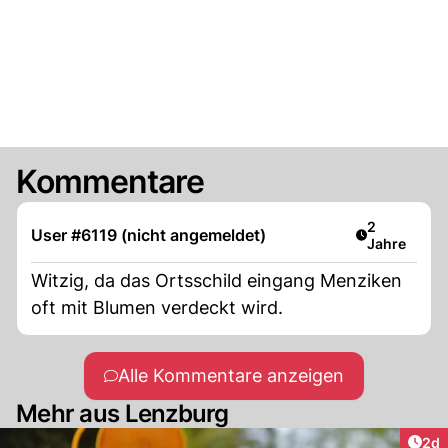
Kommentare
Artikel verö
2
User #6119 (nicht angemeldet)
Jahre
Witzig, da das Ortsschild eingang Menziken
oft mit Blumen verdeckt wird.
Alle Kommentare anzeigen
Mehr aus Lenzburg
Arti
2d