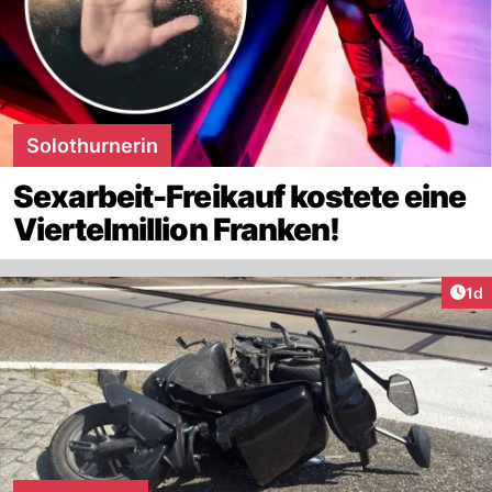
Solothurnerin
Sexarbeit-Freikauf kostete eine
Viertelmillion Franken!
Art
1d