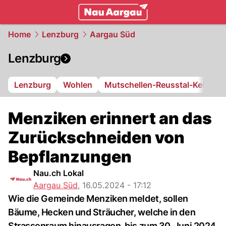
mittelland.
NAU.ch
Home
Lenzburg
Aargau Süd
Lenzburg
Lenzburg
Wohlen
Mutschellen-Reusstal-Kelleram
Menziken erinnert an das
Zurückschneiden von
Bepflanzungen
Nau.ch Lokal
Aargau Süd
,
16.05.2024 - 17:12
Wie die Gemeinde Menziken meldet, sollen
Bäume, Hecken und Sträucher, welche in den
Strassenraum hinausragen, bis zum 30. Juni 2024