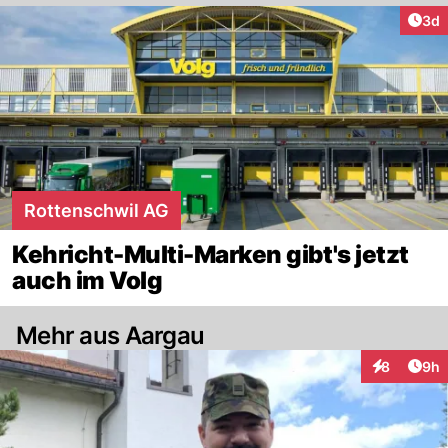
Arti
3d
Rottenschwil AG
Kehricht-Multi-Marken gibt's jetzt
auch im Volg
Mehr aus Aargau
Arti
8
9h
Interaktion