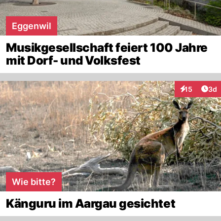
Eggenwil
Musikgesellschaft feiert 100 Jahre
mit Dorf- und Volksfest
Arti
15
3d
Interaktione
Wie bitte?
Känguru im Aargau gesichtet