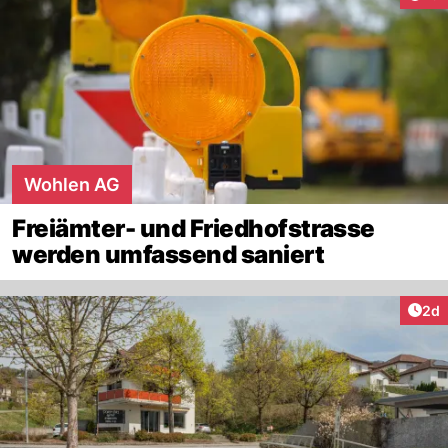
Wohlen AG
Freiämter- und Friedhofstrasse
werden umfassend saniert
Arti
2d