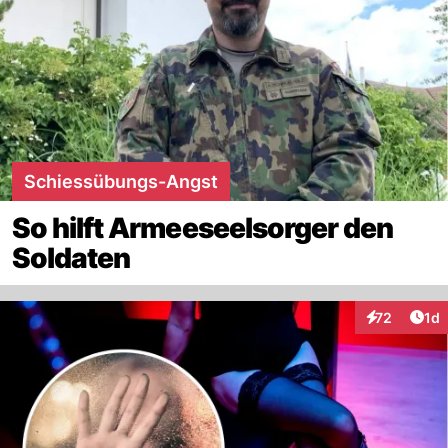
Schiessübungs-Angst
So hilft Armeeseelsorger den
Soldaten
Art
72
1d
Interaktione