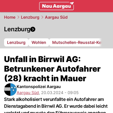
mittelland.
NAU.ch
Home
Lenzburg
Aargau Süd
Lenzburg
Lenzburg
Wohlen
Mutschellen-Reusstal-Kelleram
Unfall in Birrwil AG:
Betrunkener Autofahrer
(28) kracht in Mauer
Kantonspolizei Aargau
Aargau Süd
,
20.03.2024 - 09:05
Stark alkoholisiert verunfallte ein Autofahrer am
Dienstagabend in Birrwil AG. Er wurde dabei leicht
verletzt und musste den Führerausweis angeben.