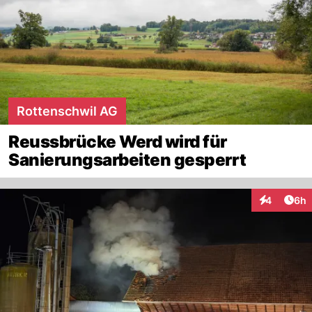
Rottenschwil AG
Reussbrücke Werd wird für
Sanierungsarbeiten gesperrt
Arti
4
6h
Interaktion