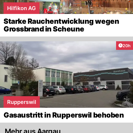
Hilfikon AG
Starke Rauchentwicklung wegen
Grossbrand in Scheune
Artik
20h
Rupperswil
Gasaustritt in Rupperswil behoben
Mehr aus Aargau