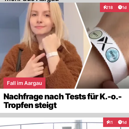
Art
218
1d
Interaktionen
Fall im Aargau
Nachfrage nach Tests für K.-o.-
Tropfen steigt
Art
11
1d
Interaktione