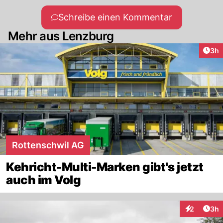
Schreibe einen Kommentar
Mehr aus Lenzburg
Arti
3h
Rottenschwil AG
Kehricht-Multi-Marken gibt's jetzt
auch im Volg
Arti
2
3h
Interaktion