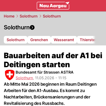
mittelland.
NAU.ch
Home
Solothurn
Solothurn
Solothurn
Solothurn
Grenchen
Wasseramt
Thierstein
F
Bauarbeiten auf der A1 bei
Deitingen starten
Bundesamt für Strassen ASTRA
Solothurn
,
11.05.2026 - 11:15
Ab Mitte Mai 2026 beginnen im Raum Deitingen
Arbeiten für den A1-Ausbau. Es kommt zu
Nachtarbeiten, Brückensanierungen und der
Revitalisierung des Russbachs.