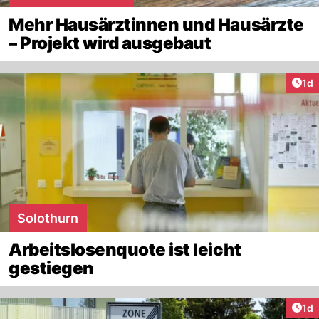
Mehr Hausärztinnen und Hausärzte
– Projekt wird ausgebaut
Art
1d
Solothurn
Arbeitslosenquote ist leicht
gestiegen
Art
1d