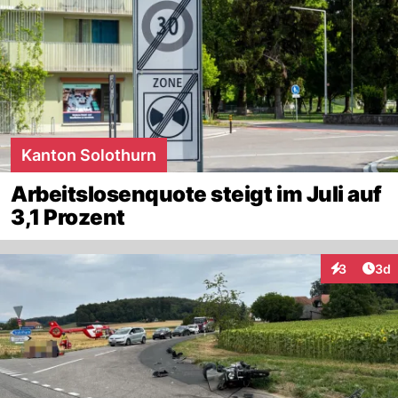
Kanton Solothurn
Arbeitslosenquote steigt im Juli auf
3,1 Prozent
Arti
3
3d
Interaktion