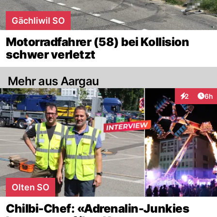
Gächliwil SO
Motorradfahrer (58) bei Kollision
schwer verletzt
Mehr aus Aargau
Arti
2
6h
Interaktion
Olten SO
Chilbi-Chef: «Adrenalin-Junkies