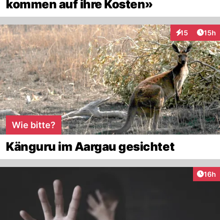
kommen auf ihre Kosten»
Artik
15
15h
Interaktionen
Wie bitte?
Känguru im Aargau gesichtet
Artik
16h