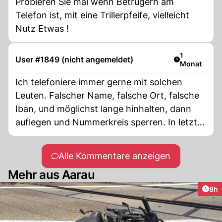
Probieren Sie mal wenn Betrügern am
Telefon ist, mit eine Trillerpfeife, vielleicht
Nutz Etwas !
Artikel veröf
1
User #1849 (nicht angemeldet)
Monat
Ich telefoniere immer gerne mit solchen
Leuten. Falscher Name, falsche Ort, falsche
Iban, und möglichst lange hinhalten, dann
auflegen und Nummerkreis sperren. In letzter
Zeit sind alle Nummer 052 202 13 xx fake
Nummer, Nur die letzten 2 Ziffern ändern
Alle Kommentare anzeigen
immer. Meist sind es IT Support, Finanz
Mehr aus Aarau
Anbieter, Weinhändler oder sonstigen Unsinn
Arti
8h