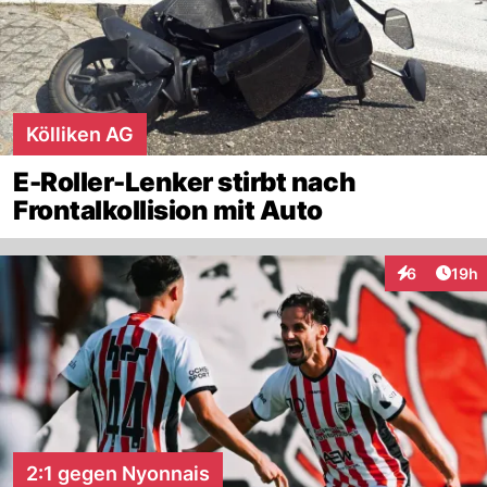
Kölliken AG
E-Roller-Lenker stirbt nach
Frontalkollision mit Auto
Artik
6
19h
Interaktione
2:1 gegen Nyonnais