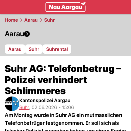
mittelland.
NAU.ch
Home
Aarau
Suhr
Aarau
Aarau
Suhr
Suhrental
Suhr AG: Telefonbetrug –
Polizei verhindert
Schlimmeres
Kantonspolizei Aargau
Suhr
,
02.06.2026 - 15:06
Am Montag wurde in Suhr AG ein mutmasslichen
Telefonbetrüger festgenommen. Er soll sich als
falscher Polizist ausgeben haben, um einen Senior