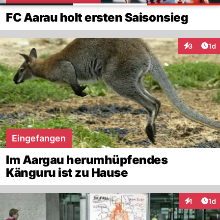
FC Aarau holt ersten Saisonsieg
Art
3
1d
Interaktion
Eingefangen
Im Aargau herumhüpfendes
Känguru ist zu Hause
Art
1
1d
Interaktion