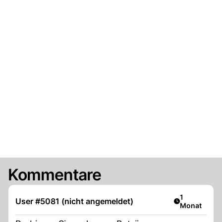
Kommentare
Artikel veröf
1
User #5081 (nicht angemeldet)
Monat