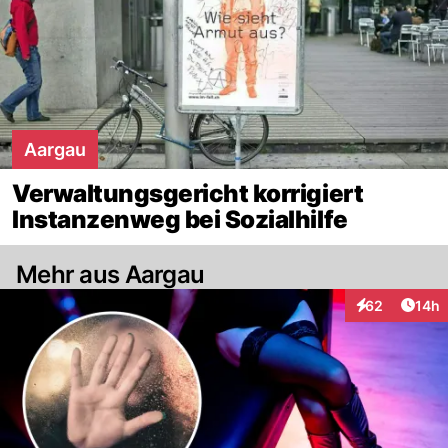
Aargau
Verwaltungsgericht korrigiert
Instanzenweg bei Sozialhilfe
Mehr aus Aargau
Artik
62
14h
Interaktionen