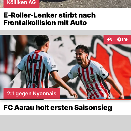
Kölliken AG
E-Roller-Lenker stirbt nach
Frontalkollision mit Auto
Artik
6
19h
Interaktione
2:1 gegen Nyonnais
FC Aarau holt ersten Saisonsieg