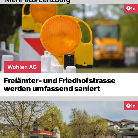
Art
1d
Wohlen AG
Freiämter- und Friedhofstrasse
werden umfassend saniert
Art
1d