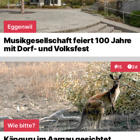
Eggenwil
Musikgesellschaft feiert 100 Jahre
mit Dorf- und Volksfest
Arti
15
2d
Interaktione
Wie bitte?
Känguru im Aargau gesichtet