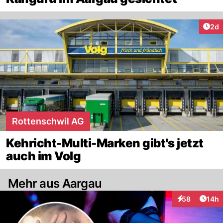
Arti
2d
Rottenschwil AG
Kehricht-Multi-Marken gibt's jetzt
auch im Volg
Mehr aus Aargau
Artik
58
14h
Interaktionen