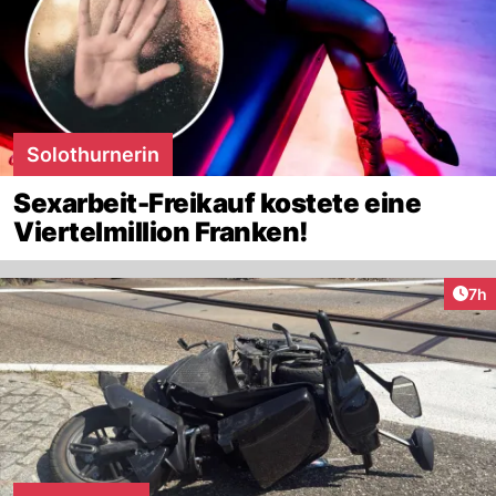
Solothurnerin
Sexarbeit-Freikauf kostete eine
Viertelmillion Franken!
Arti
7h