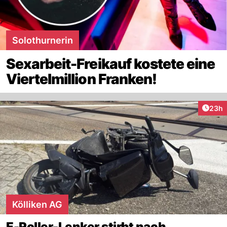
Solothurnerin
Sexarbeit-Freikauf kostete eine
Viertelmillion Franken!
Artik
23h
Kölliken AG
E-Roller-Lenker stirbt nach