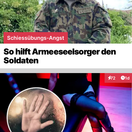
Schiessübungs-Angst
So hilft Armeeseelsorger den
Soldaten
Art
72
1d
Interaktione