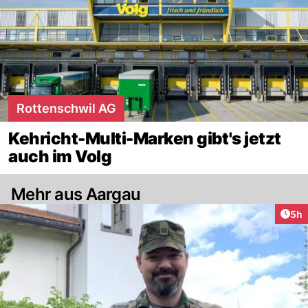
Rottenschwil AG
Kehricht-Multi-Marken gibt's jetzt
auch im Volg
Mehr aus Aargau
Arti
5h