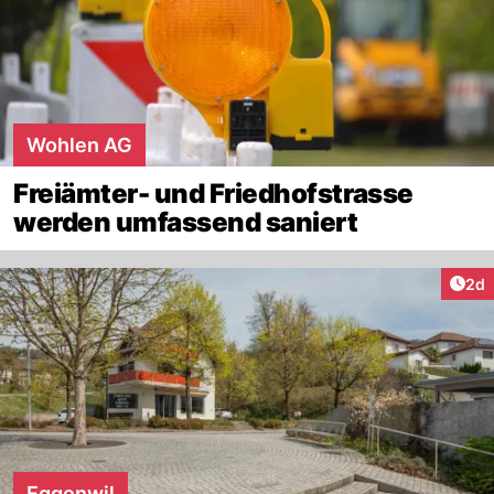
Wohlen AG
Freiämter- und Friedhofstrasse
werden umfassend saniert
Arti
2d
Eggenwil