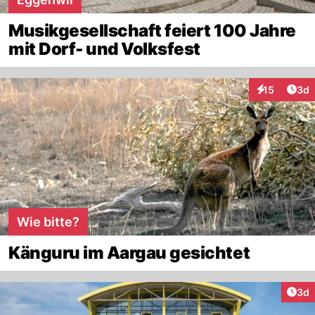
Musikgesellschaft feiert 100 Jahre
mit Dorf- und Volksfest
Arti
15
3d
Interaktione
Wie bitte?
Känguru im Aargau gesichtet
Arti
3d