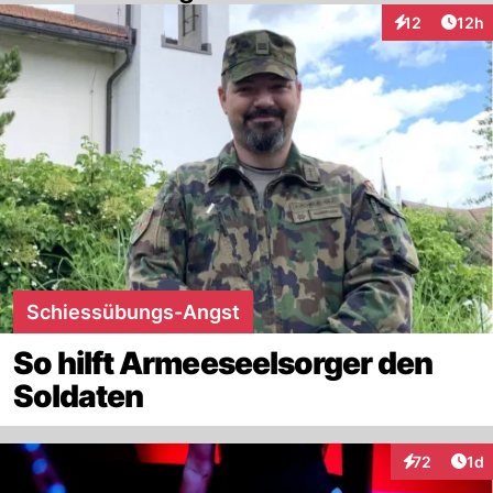
Artik
12
12h
Interaktionen
Schiessübungs-Angst
So hilft Armeeseelsorger den
Soldaten
Art
72
1d
Interaktione