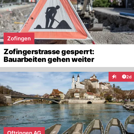
Zofingen
Zofingerstrasse gesperrt:
Bauarbeiten gehen weiter
Arti
1
2d
Interaktion
Oftringen AG