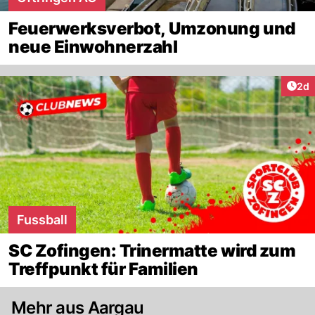
Feuerwerksverbot, Umzonung und
neue Einwohnerzahl
Arti
2d
Fussball
SC Zofingen: Trinermatte wird zum
Treffpunkt für Familien
Mehr aus Aargau