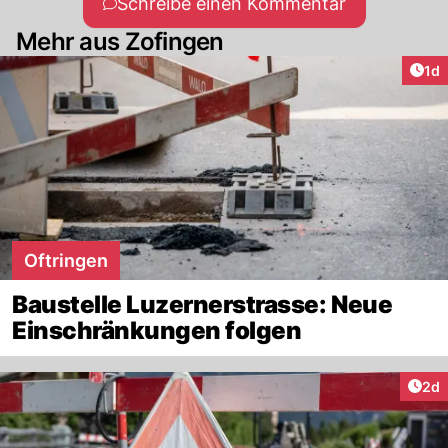
Schreibe einen Kommentar
Mehr aus Zofingen
Art
1d
Oftringen
Baustelle Luzernerstrasse: Neue
Einschränkungen folgen
Arti
2d