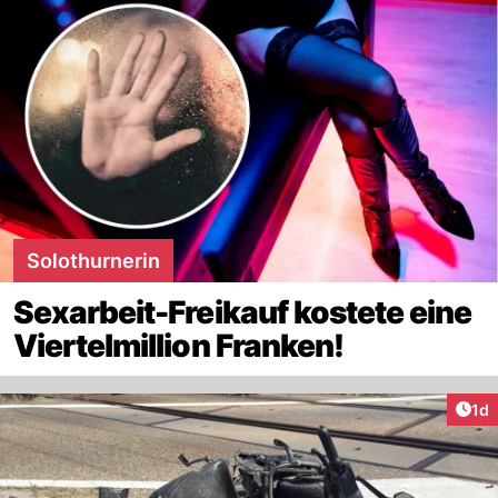
Solothurnerin
Sexarbeit-Freikauf kostete eine
Viertelmillion Franken!
Art
1d