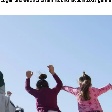
gezogen und wird schon am 18. und 19. Juni 2027 gefeie