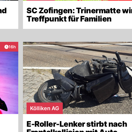
nd
SC Zofingen: Trinermatte w
Treffpunkt für Familien
Artikel veröffentlicht:
16h
raktionen
Kölliken AG
E-Roller-Lenker stirbt nach