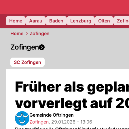
mittelland.
Home
Aarau
Baden
Lenzburg
Olten
Zofi
Home
Zofingen
Zofingen
SC Zofingen
Früher als gepla
vorverlegt auf 
Gemeinde Oftringen
Zofingen
,
29.01.2026 - 13:06