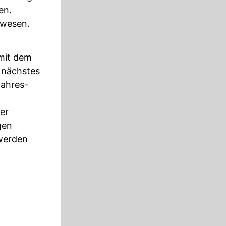
en.
ewesen.
 mit dem
 nächstes
Jahres-
er
gen
 werden