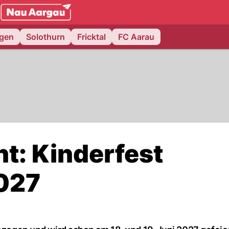
NAU.ch
ngen
Solothurn
Fricktal
FC Aarau
nt: Kinderfest
2027