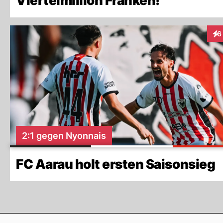
Viertelmillion Franken!
6
Int
2:1 gegen Nyonnais
FC Aarau holt ersten Saisonsieg