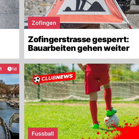
Zofingen
Zofingerstrasse gesperrt:
Bauarbeiten gehen weiter
Artikel veröffentlicht:
1
1d
nteraktionen
Fussball