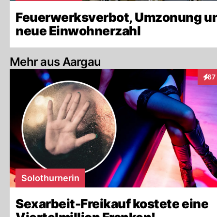
Feuerwerksverbot, Umzonung u
neue Einwohnerzahl
Mehr aus Aargau
67
Inte
Solothurnerin
Sexarbeit-Freikauf kostete eine