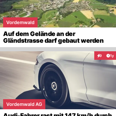
Vordemwald
Auf dem Gelände an der
Gländstrasse darf gebaut werden
Art
9
1y
Interaktion
Vordemwald AG
Audi-Fahrer rast mit 147 km/h durch