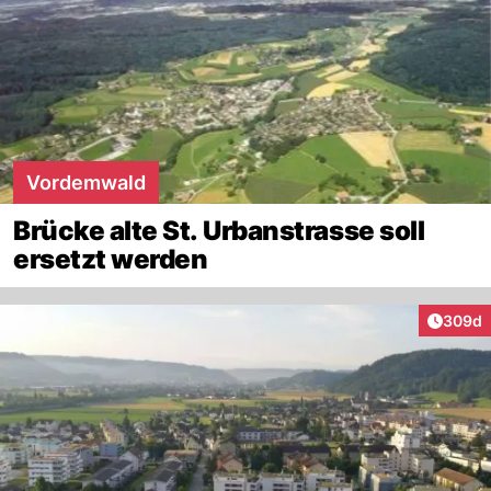
Vordemwald
Brücke alte St. Urbanstrasse soll
ersetzt werden
Artikel
309d