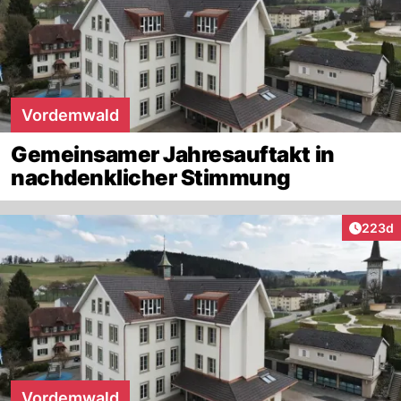
Vordemwald
Gemeinsamer Jahresauftakt in
nachdenklicher Stimmung
Artikel
223d
Vordemwald