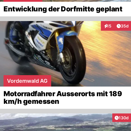
Entwicklung der Dorfmitte geplant
Artik
15
35d
Interaktionen
Vordemwald AG
Motorradfahrer Ausserorts mit 189
km/h gemessen
Artike
130d