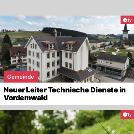
Art
1y
Gemeinde
Neuer Leiter Technische Dienste in
Vordemwald
Art
1y