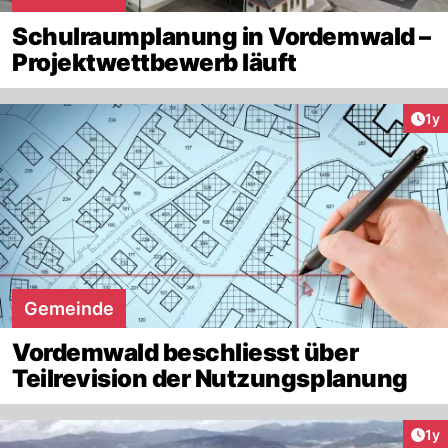
Schulraumplanung in Vordemwald –
Projektwettbewerb läuft
Art
1y
Gemeinde
Vordemwald beschliesst über
Teilrevision der Nutzungsplanung
Art
1y