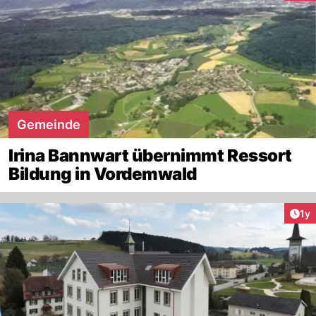
Gemeinde
Irina Bannwart übernimmt Ressort
Bildung in Vordemwald
Art
1y