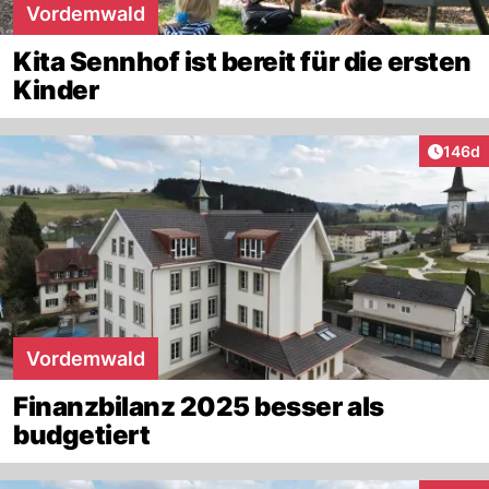
Vordemwald
Kita Sennhof ist bereit für die ersten
Kinder
Artike
146d
Vordemwald
Finanzbilanz 2025 besser als
budgetiert