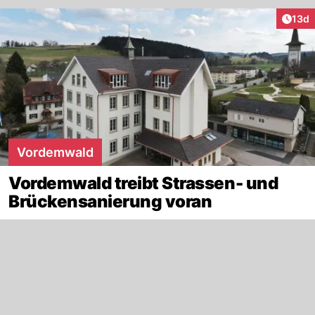
Artik
13d
Vordemwald
Vordemwald treibt Strassen- und
Brückensanierung voran