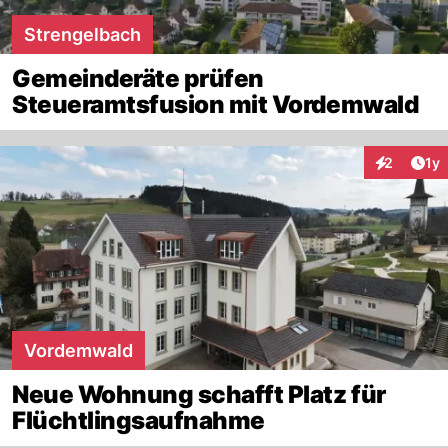
Strengelbach
Gemeinderäte prüfen
Steueramtsfusion mit Vordemwald
Art
2
1y
Interaktion
Vordemwald
Neue Wohnung schafft Platz für
Flüchtlingsaufnahme