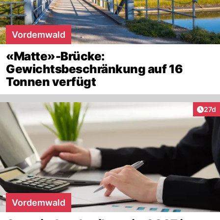
Vordemwald
«Matte»-Brücke:
Gewichtsbeschränkung auf 16
Tonnen verfügt
Artik
27d
Vordemwald