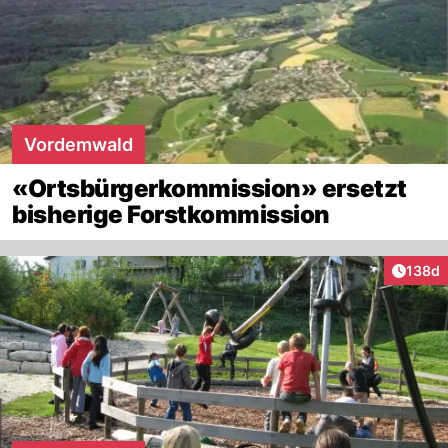
Vordemwald
«Ortsbürgerkommission» ersetzt
bisherige Forstkommission
Artike
138d