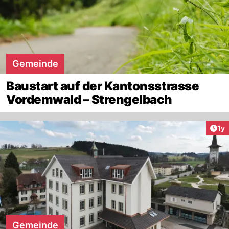
Gemeinde
Baustart auf der Kantonsstrasse
Vordemwald – Strengelbach
Art
1y
Gemeinde