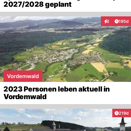
2027/2028 geplant
Artike
2
195d
Interaktionen
Vordemwald
2023 Personen leben aktuell in
Vordemwald
Artike
219d