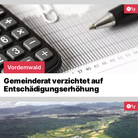
Art
1y
Vordemwald
Gemeinderat verzichtet auf
Entschädigungserhöhung
Art
1y