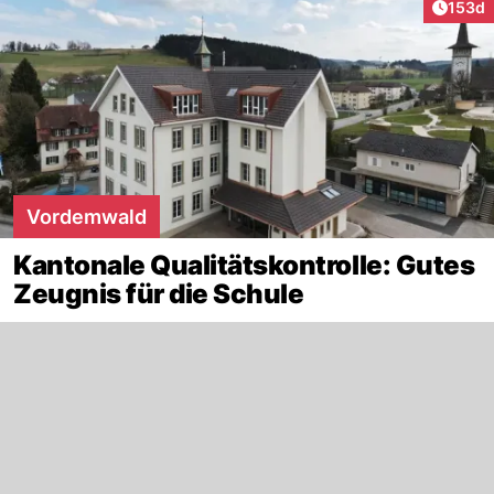
Artike
153d
Vordemwald
Kantonale Qualitätskontrolle: Gutes
Zeugnis für die Schule