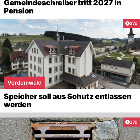
Gemeindeschreiber tritt 2027 in
Pension
Artik
27d
Vordemwald
Speicher soll aus Schutz entlassen
werden
Artik
27d