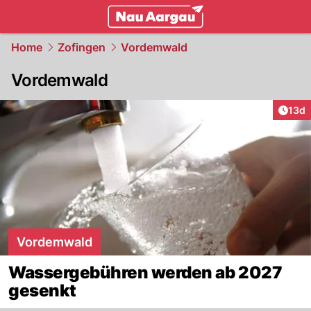
mittelland.
NAU.ch
Home
Zofingen
Vordemwald
Vordemwald
Artik
13d
Vordemwald
Wassergebühren werden ab 2027
gesenkt