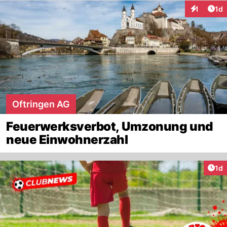
Art
1
1d
Interaktion
Oftringen AG
Feuerwerksverbot, Umzonung und
neue Einwohnerzahl
Art
1d