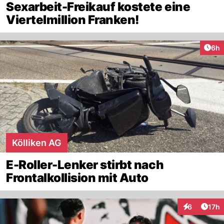
Sexarbeit-Freikauf kostete eine
Viertelmillion Franken!
Arti
6h
Kölliken AG
E-Roller-Lenker stirbt nach
Frontalkollision mit Auto
Artik
6
17h
Interaktione