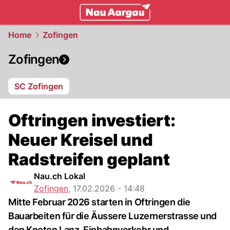
mittelland.
NAU.ch
Home
Zofingen
Zofingen
SC Zofingen
Oftringen investiert:
Neuer Kreisel und
Radstreifen geplant
Nau.ch Lokal
Zofingen
,
17.02.2026 - 14:48
Mitte Februar 2026 starten in Oftringen die
Bauarbeiten für die Äussere Luzernerstrasse und
den Knoten Lanz. Einbahnverkehr und