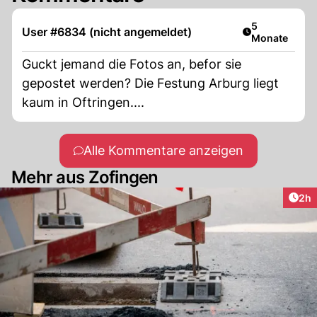
Artikel veröff
5
User #6834 (nicht angemeldet)
Monate
Guckt jemand die Fotos an, befor sie
gepostet werden? Die Festung Arburg liegt
kaum in Oftringen....
Alle Kommentare anzeigen
Mehr aus Zofingen
Arti
2h