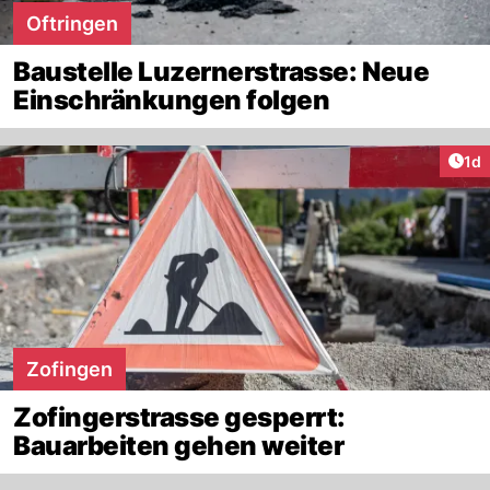
Oftringen
Baustelle Luzernerstrasse: Neue
Einschränkungen folgen
Art
1d
Zofingen
Zofingerstrasse gesperrt:
Bauarbeiten gehen weiter