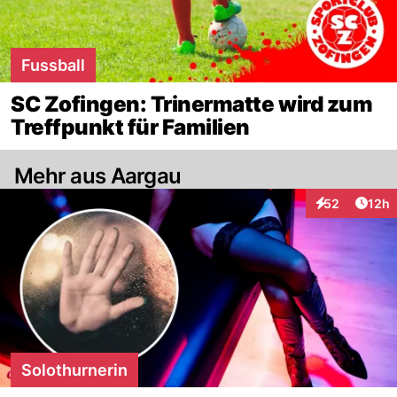
Fussball
SC Zofingen: Trinermatte wird zum
Treffpunkt für Familien
Mehr aus Aargau
Artik
52
12h
Interaktionen
Solothurnerin