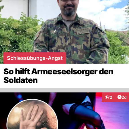
Schiessübungs-Angst
So hilft Armeeseelsorger den
Soldaten
Arti
72
2d
Interaktionen