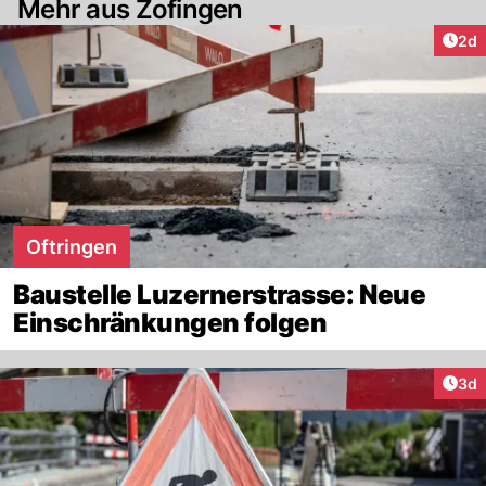
Mehr aus Zofingen
Arti
2d
Oftringen
Baustelle Luzernerstrasse: Neue
Einschränkungen folgen
Arti
3d