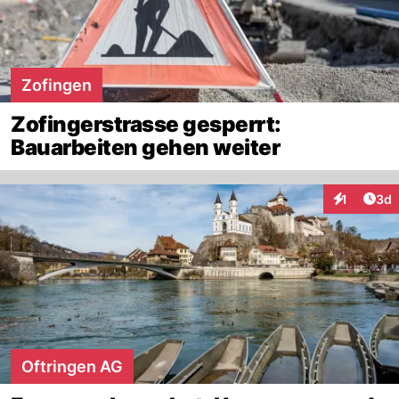
Zofingen
Zofingerstrasse gesperrt:
Bauarbeiten gehen weiter
Arti
1
3d
Interaktion
Oftringen AG