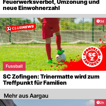
Feuerwerksverbot, Umzonung und
neue Einwohnerzahl
Arti
3d
Fussball
SC Zofingen: Trinermatte wird zum
Treffpunkt für Familien
Mehr aus Aargau
Arti
2h