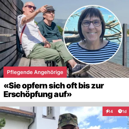
Pflegende Angehörige
«Sie opfern sich oft bis zur
Erschöpfung auf»
Art
14
1d
Interaktione