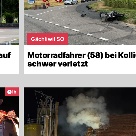
Gächliwil SO
auf
Motorradfahrer (58) bei Koll
schwer verletzt
Artikel veröffentlicht:
1h