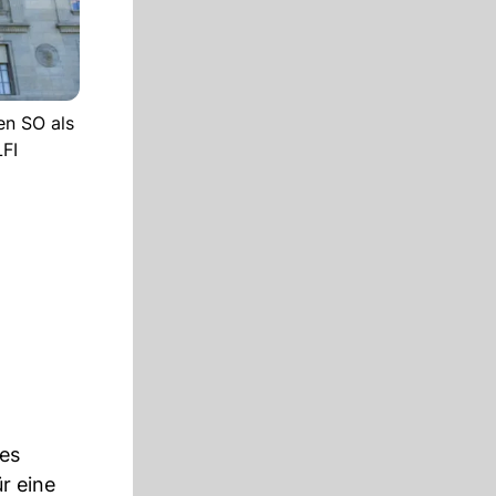
en SO als
LFI
des
r eine