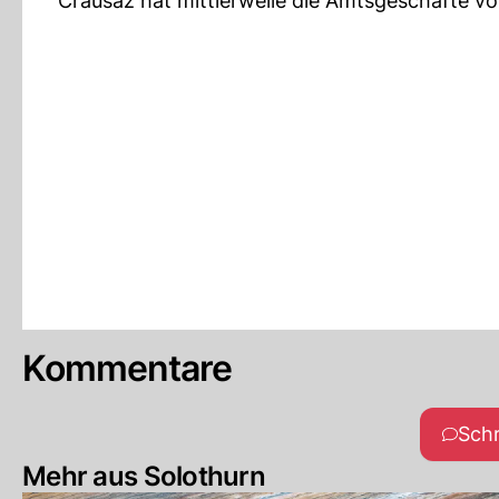
Crausaz hat mittlerweile die Amtsgeschäfte v
Kommentare
Sch
Mehr aus Solothurn