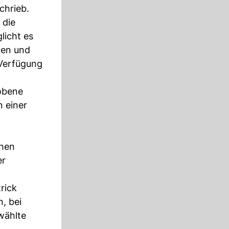
chrieb.
 die
licht es
fen und
 Verfügung
hobene
 einer
chen
er
rick
, bei
wählte