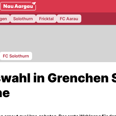
NAU.ch
ngen
Solothurn
Fricktal
FC Aarau
FC Solothurn
wahl in Grenchen 
ne