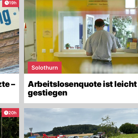
Artikel veröffentlicht:
19h
Solothurn
te –
Arbeitslosenquote ist leicht
gestiegen
Artikel veröffentlicht:
20h