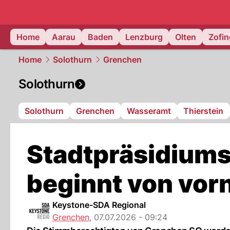
mittelland.
Home
Aarau
Baden
Lenzburg
Olten
Zofi
Home
Solothurn
Grenchen
Solothurn
Solothurn
Grenchen
Wasseramt
Thierstein
Stadtpräsidiums
beginnt von vor
Keystone-SDA Regional
Grenchen
,
07.07.2026 - 09:24