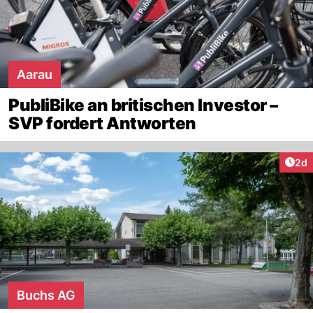
Aarau
PubliBike an britischen Investor –
SVP fordert Antworten
Arti
2d
Buchs AG