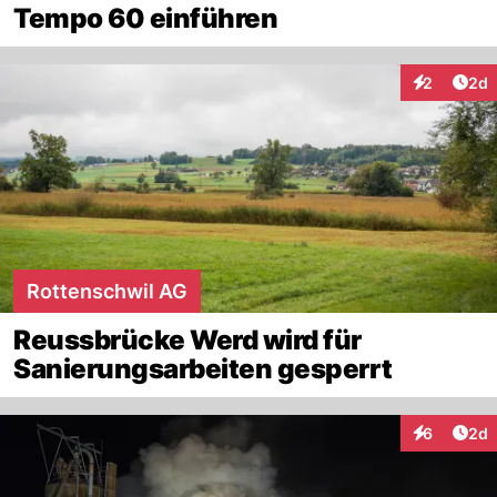
Tempo 60 einführen
Arti
2
2d
Interaktion
Rottenschwil AG
Reussbrücke Werd wird für
Sanierungsarbeiten gesperrt
Arti
6
2d
Interaktion