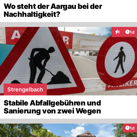
Wo steht der Aargau bei der
Nachhaltigkeit?
Art
1
1d
Interaktion
Strengelbach
Stabile Abfallgebühren und
Sanierung von zwei Wegen
Art
1d