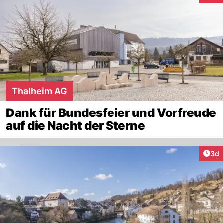
Thalheim AG
Dank für Bundesfeier und Vorfreude
auf die Nacht der Sterne
Arti
3d