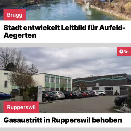
Brugg
Stadt entwickelt Leitbild für Aufeld-
Aegerten
Arti
3d
Rupperswil
Gasaustritt in Rupperswil behoben