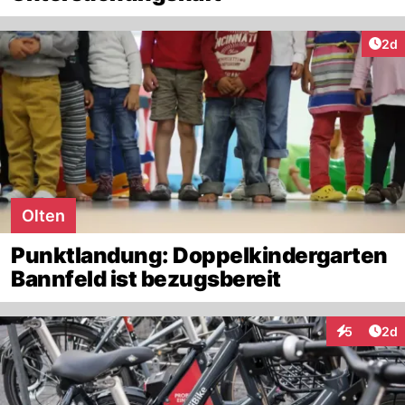
Arti
2d
Olten
Punktlandung: Doppelkindergarten
Bannfeld ist bezugsbereit
Arti
5
2d
Interaktion