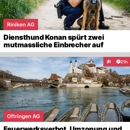
Riniken AG
Diensthund Konan spürt zwei
mutmassliche Einbrecher auf
Artik
1
21h
Interaktione
Oftringen AG
Feuerwerksverbot, Umzonung und