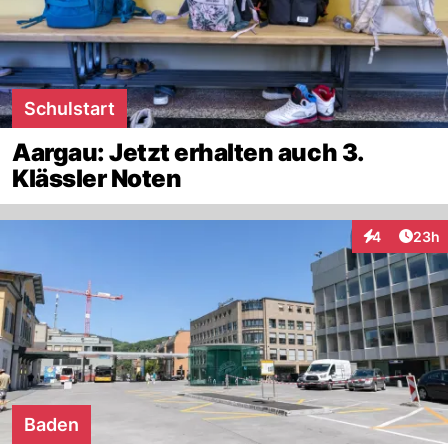
Schulstart
Aargau: Jetzt erhalten auch 3.
Klässler Noten
Artik
4
23h
Interaktionen
Baden