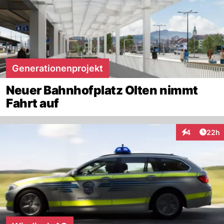
Generationenprojekt
Neuer Bahnhofplatz Olten nimmt
Fahrt auf
Artik
4
22h
Interaktionen