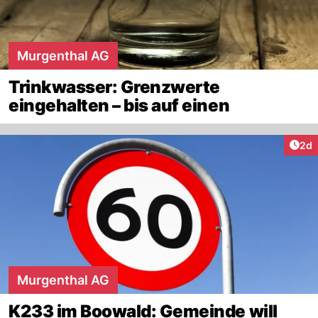
Murgenthal AG
Trinkwasser: Grenzwerte
eingehalten – bis auf einen
Arti
2d
Murgenthal AG
K233 im Boowald: Gemeinde will