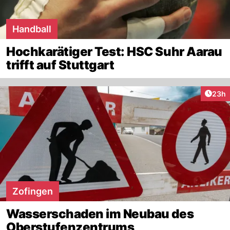
Handball
Hochkarätiger Test: HSC Suhr Aarau
trifft auf Stuttgart
Artik
23h
Zofingen
Wasserschaden im Neubau des
Oberstufenzentrums