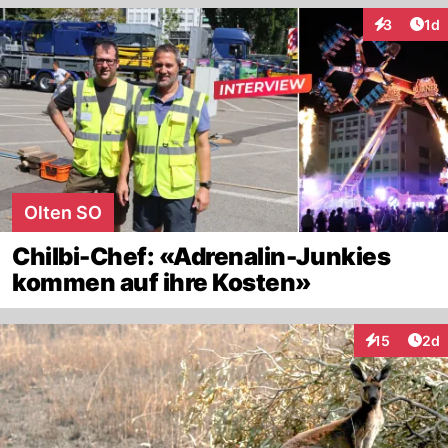
Art
3
1d
Interaktion
Olten SO
Chilbi-Chef: «Adrenalin-Junkies
kommen auf ihre Kosten»
Arti
15
2d
Interaktione