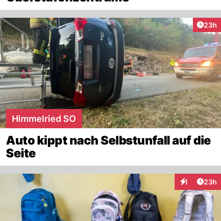
Artik
23h
Himmelried SO
Auto kippt nach Selbstunfall auf die
Seite
Artik
1
23h
Interaktione