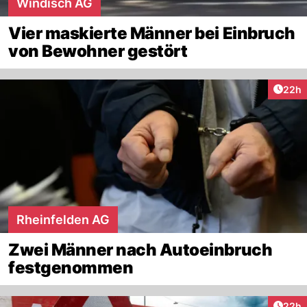
Windisch AG
Vier maskierte Männer bei Einbruch
von Bewohner gestört
Artik
22h
Rheinfelden AG
Zwei Männer nach Autoeinbruch
festgenommen
Artik
22h