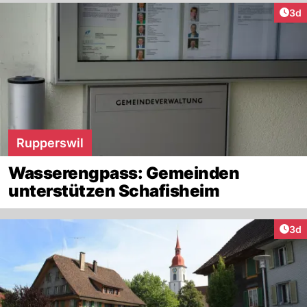
Arti
3d
Rupperswil
Wasserengpass: Gemeinden
unterstützen Schafisheim
Arti
3d