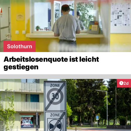
Solothurn
Arbeitslosenquote ist leicht
gestiegen
Arti
2d