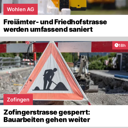
Wohlen AG
Freiämter- und Friedhofstrasse
werden umfassend saniert
Artik
18h
Zofingen
Zofingerstrasse gesperrt:
Bauarbeiten gehen weiter