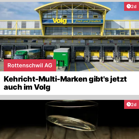
Arti
2d
Rottenschwil AG
Kehricht-Multi-Marken gibt's jetzt
auch im Volg
Arti
2d