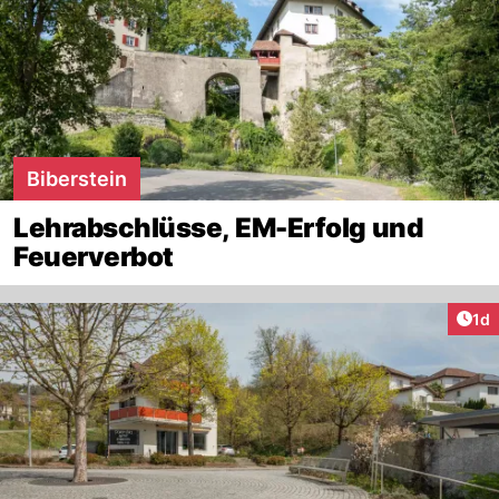
Biberstein
Lehrabschlüsse, EM-Erfolg und
Feuerverbot
Art
1d