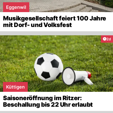
Eggenwil
Musikgesellschaft feiert 100 Jahre
mit Dorf- und Volksfest
Arti
2d
Küttigen
Saisoneröffnung im Ritzer:
Beschallung bis 22 Uhr erlaubt