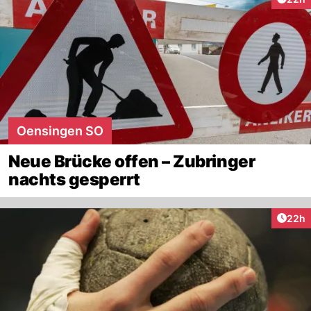
Oensingen SO
Neue Brücke offen – Zubringer
nachts gesperrt
Artik
22h