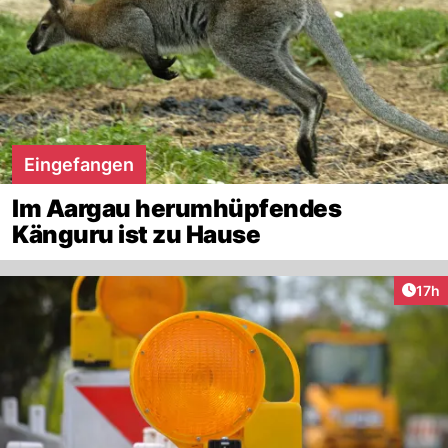
Eingefangen
Im Aargau herumhüpfendes
Känguru ist zu Hause
Artik
17h