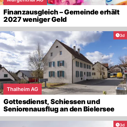
Finanzausgleich – Gemeinde erhält
2027 weniger Geld
Arti
3d
Thalheim AG
Gottesdienst, Schiessen und
Seniorenausflug an den Bielersee
Arti
3d