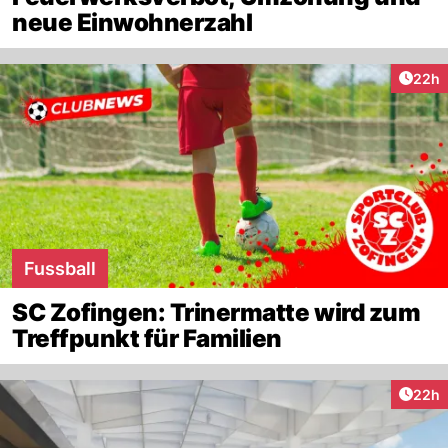
neue Einwohnerzahl
Artik
22h
Fussball
SC Zofingen: Trinermatte wird zum
Treffpunkt für Familien
Artik
22h