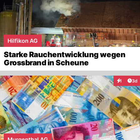
Hilfikon AG
Starke Rauchentwicklung wegen
Grossbrand in Scheune
Arti
1
3d
Interaktion
Murgenthal AG