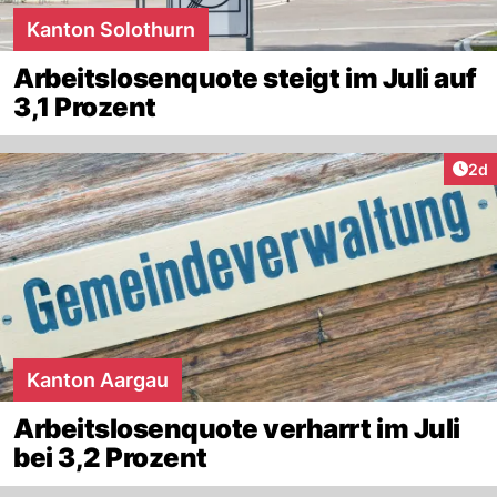
Kanton Solothurn
Arbeitslosenquote steigt im Juli auf
3,1 Prozent
Arti
2d
Kanton Aargau
Arbeitslosenquote verharrt im Juli
bei 3,2 Prozent