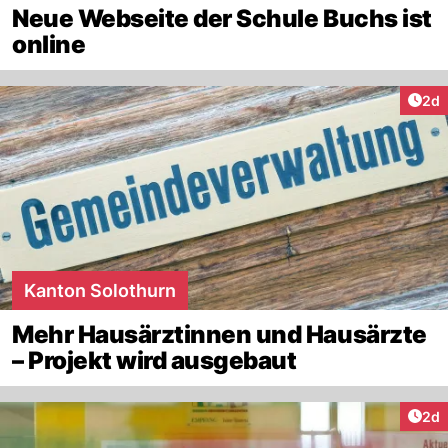
Neue Webseite der Schule Buchs ist
online
Arti
2d
Kanton Solothurn
Mehr Hausärztinnen und Hausärzte
– Projekt wird ausgebaut
Arti
2d