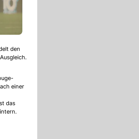
delt den
-Ausgleich.
ouge-
nach einer
st das
intern.