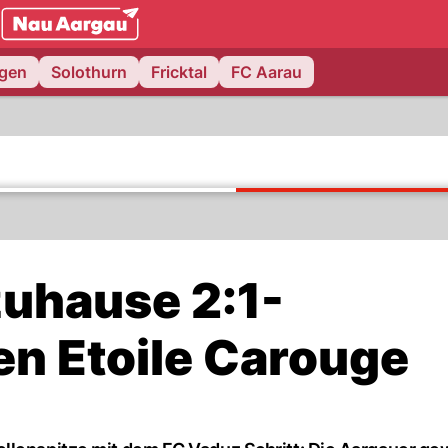
NAU.ch
ngen
Solothurn
Fricktal
FC Aarau
zuhause 2:1-
en Etoile Carouge