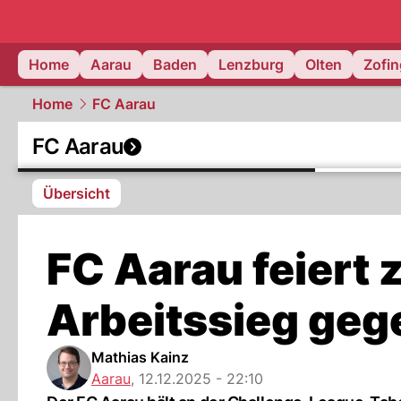
mittelland.
Home
Aarau
Baden
Lenzburg
Olten
Zofi
Home
FC Aarau
FC Aarau
Übersicht
FC Aarau feiert 
Arbeitssieg geg
Mathias Kainz
Aarau
,
12.12.2025 - 22:10