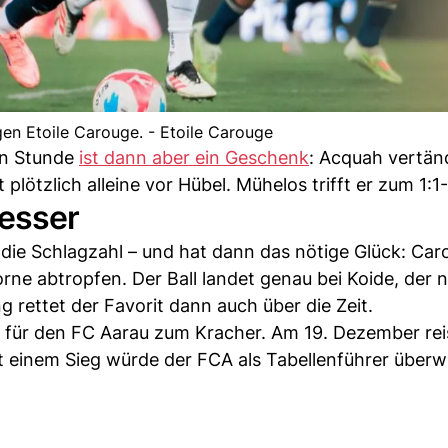
en Etoile Carouge. - Etoile Carouge
en Stunde
ist dann aber ein Geschenk
: Acquah vertän
t plötzlich alleine vor Hübel. Mühelos trifft er zum 1:1
besser
ie Schlagzahl – und hat dann das nötige Glück: Car
orne abtropfen. Der Ball landet genau bei Koide, der 
 rettet der Favorit dann auch über die Zeit.
s für den FC Aarau zum Kracher. Am 19. Dezember rei
einem Sieg würde der FCA als Tabellenführer überw