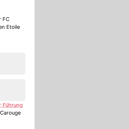
r FC
n Etoile
r Führung
, Carouge