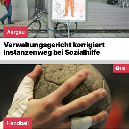
Aargau
Verwaltungsgericht korrigiert
Instanzenweg bei Sozialhilfe
Artik
13h
Handball