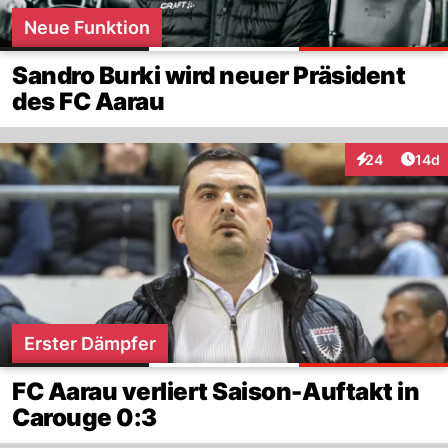
Neue Funktion
Sandro Burki wird neuer Präsident
des FC Aarau
Artik
24
14d
Interaktionen
Erster Dämpfer
FC Aarau verliert Saison-Auftakt in
Carouge 0:3