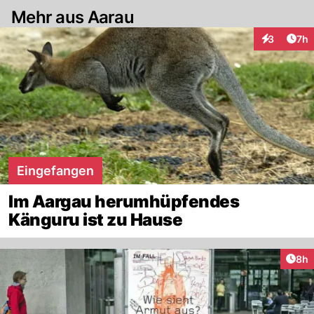
Mehr aus Aarau
Arti
3
7h
Interaktion
Eingefangen
Im Aargau herumhüpfendes
Känguru ist zu Hause
Arti
8h