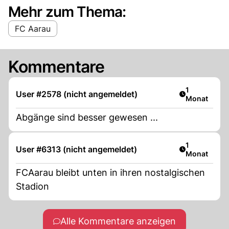
Mehr zum Thema:
FC Aarau
Kommentare
Artikel veröf
1
User #2578 (nicht angemeldet)
Monat
Abgänge sind besser gewesen ...
Artikel veröf
1
User #6313 (nicht angemeldet)
Monat
FCAarau bleibt unten in ihren nostalgischen
Stadion
Alle Kommentare anzeigen