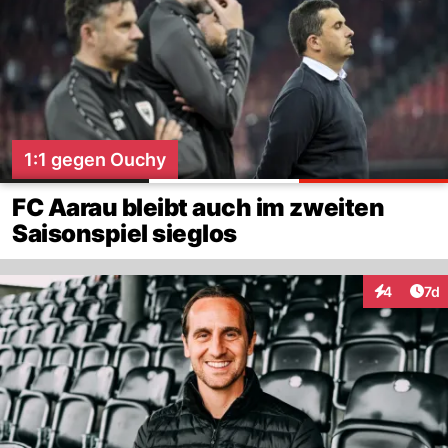
1:1 gegen Ouchy
FC Aarau bleibt auch im zweiten
Saisonspiel sieglos
Art
4
7d
Interaktion