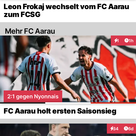
Leon Frokaj wechselt vom FC Aarau
zum FCSG
Mehr FC Aarau
Art
1
1h
Interaktion
2:1 gegen Nyonnais
FC Aarau holt ersten Saisonsieg
Arti
34
6d
Interaktionen