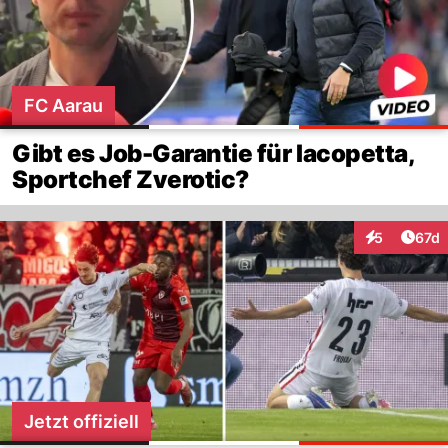
FC Aarau
Gibt es Job-Garantie für Iacopetta,
Sportchef Zverotic?
Artik
5
67d
Interaktione
Jetzt offiziell