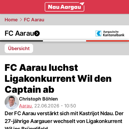
mittelland.
NAU.ch
Home
FC Aarau
FC Aarau
Übersicht
FC Aarau luchst
Ligakonkurrent Wil den
Captain ab
Christoph Böhlen
Aarau
,
22.06.2026 - 10:50
Der FC Aarau verstärkt sich mit Kastrijot Ndau. Der
27-jährige Aargauer wechselt von Ligakonkurrent
Wil ins Brügglifeld.