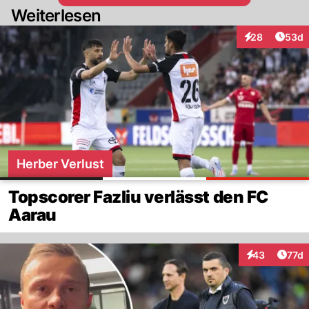
Weiterlesen
Artik
28
53d
Interaktionen
Herber Verlust
Topscorer Fazliu verlässt den FC
Aarau
Artik
43
77d
Interaktionen