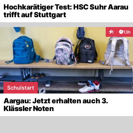
Hochkarätiger Test: HSC Suhr Aarau
trifft auf Stuttgart
Artik
1
13h
Interaktione
Schulstart
Aargau: Jetzt erhalten auch 3.
Klässler Noten