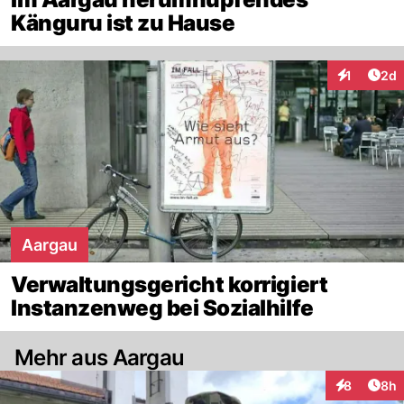
Känguru ist zu Hause
Arti
1
2d
Interaktion
Aargau
Verwaltungsgericht korrigiert
Instanzenweg bei Sozialhilfe
Mehr aus Aargau
Arti
8
8h
Interaktion