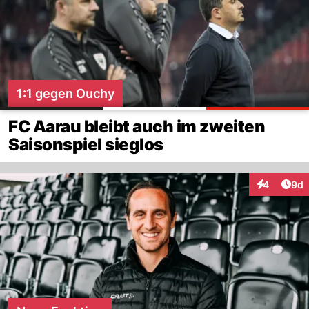
1:1 gegen Ouchy
FC Aarau bleibt auch im zweiten
Saisonspiel sieglos
Arti
4
9d
Interaktion