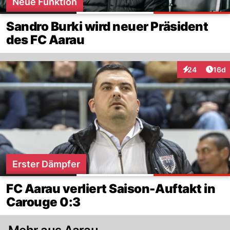
Neue Funktion
Sandro Burki wird neuer Präsident
des FC Aarau
Artik
24
16d
Interaktionen
Erster Dämpfer
FC Aarau verliert Saison-Auftakt in
Carouge 0:3