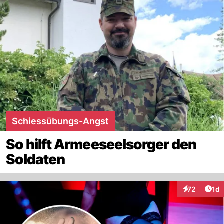
Schiessübungs-Angst
So hilft Armeeseelsorger den
Soldaten
Art
72
1d
Interaktione