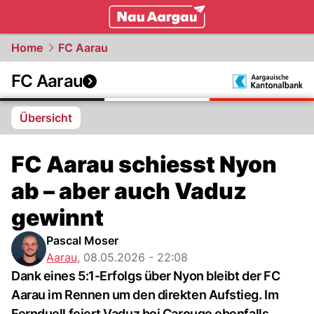
mittelland.
NAU.ch
Home
FC Aarau
FC Aarau
Übersicht
FC Aarau schiesst Nyon
ab – aber auch Vaduz
gewinnt
Pascal Moser
Aarau
,
08.05.2026 - 22:08
Dank eines 5:1-Erfolgs über Nyon bleibt der FC
Aarau im Rennen um den direkten Aufstieg. Im
Fernduell feiert Vaduz bei Carouge ebenfalls