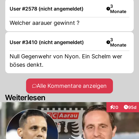
Artikel veröff
3
User #2578 (nicht angemeldet)
Monate
Welcher aarauer gewinnt ?
Artikel veröff
3
User #3410 (nicht angemeldet)
Monate
Null Gegenwehr von Nyon. Ein Schelm wer
böses denkt.
Alle Kommentare anzeigen
Weiterlesen
Artik
20
95d
Interaktionen