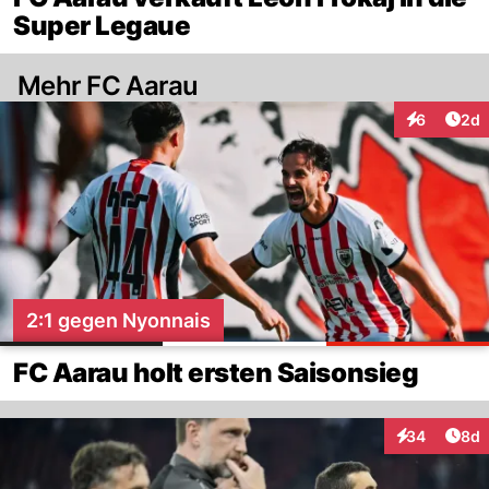
Super Legaue
Mehr FC Aarau
Arti
6
2d
Interaktion
2:1 gegen Nyonnais
FC Aarau holt ersten Saisonsieg
Arti
34
8d
Interaktionen