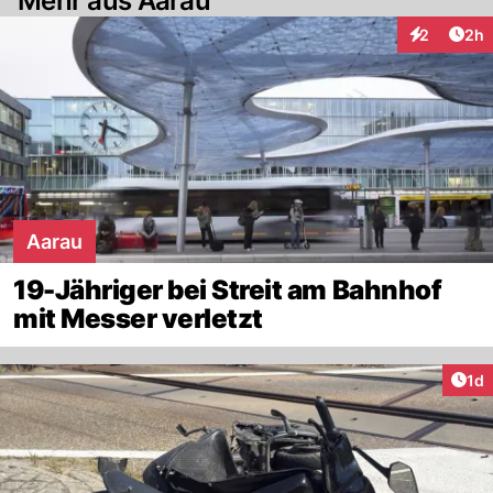
Mehr aus Aarau
Arti
2
2h
Interaktion
Aarau
19-Jähriger bei Streit am Bahnhof
mit Messer verletzt
Art
1d