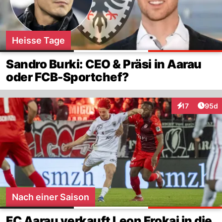
Heisse Tage
Sandro Burki: CEO & Präsi in Aarau
oder FCB-Sportchef?
Artik
17
95d
Interaktionen
Nach einer Saison
FC Aarau verkauft Leon Frokaj in die