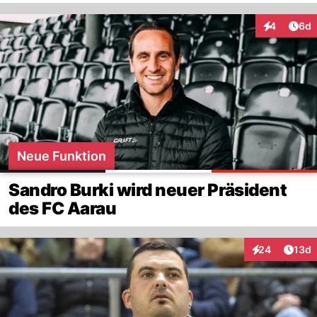
Arti
4
6d
Interaktion
Neue Funktion
Sandro Burki wird neuer Präsident
des FC Aarau
Artik
24
13d
Interaktionen