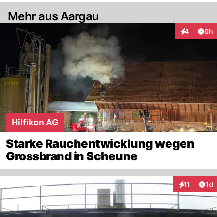
Mehr aus Aargau
Arti
4
6h
Interaktion
Hilfikon AG
Starke Rauchentwicklung wegen
Grossbrand in Scheune
Art
11
1d
Interaktione