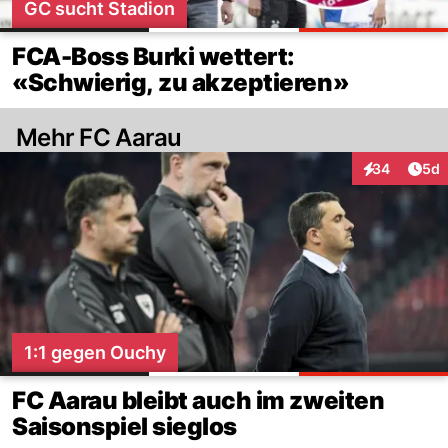
GC sucht Stadion
FCA-Boss Burki wettert:
«Schwierig, zu akzeptieren»
Mehr FC Aarau
Arti
34
5d
Interaktionen
1:1 gegen Ouchy
FC Aarau bleibt auch im zweiten
Saisonspiel sieglos