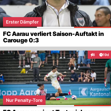
Erster Dämpfer
FC Aarau verliert Saison-Auftakt in
Carouge 0:3
Artik
8
19d
Interaktione
Nur Penalty-Tore