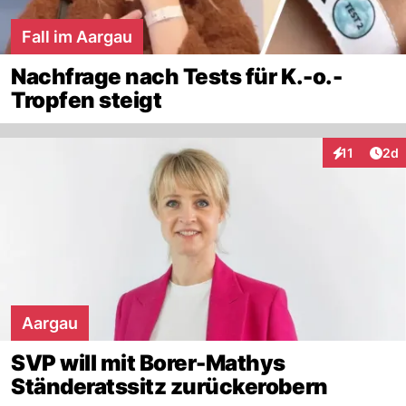
Fall im Aargau
Nachfrage nach Tests für K.-o.-
Tropfen steigt
Arti
11
2d
Interaktione
Aargau
SVP will mit Borer-Mathys
Ständeratssitz zurückerobern