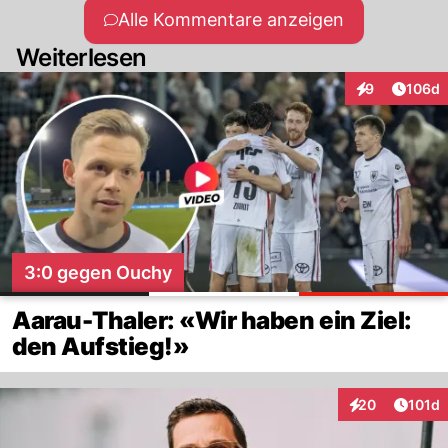
Alle Kommentare anzeigen
Weiterlesen
Artike
9
106d
Interaktionen
3:0 gegen Ouchy
Aarau-Thaler: «Wir haben ein Ziel:
den Aufstieg!»
Artike
20
101d
Interaktionen