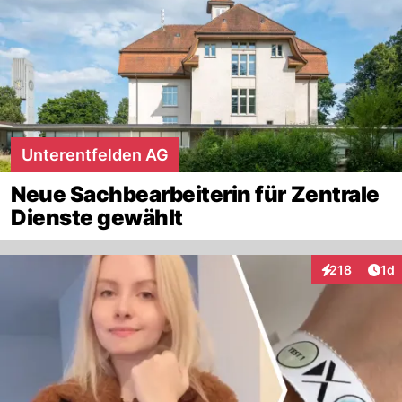
Unterentfelden AG
Neue Sachbearbeiterin für Zentrale
Dienste gewählt
Art
218
1d
Interaktionen