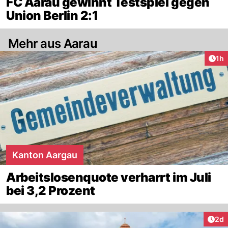
FC Aarau gewinnt Testspiel gegen
Union Berlin 2:1
Mehr aus Aarau
Art
1h
Kanton Aargau
Arbeitslosenquote verharrt im Juli
bei 3,2 Prozent
Arti
2d