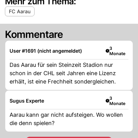
Mehr zum Thema:
FC Aarau
Kommentare
Artikel veröff
3
User #1691 (nicht angemeldet)
Monate
Das Aarau für sein Steinzeit Stadion nur
schon in der CHL seit Jahren eine Lizenz
erhält, ist eine Frechheit sondergleichen.
Artikel veröff
3
Sugus Experte
Monate
Aarau kann gar nicht aufsteigen. Wo wollen
die denn spielen?