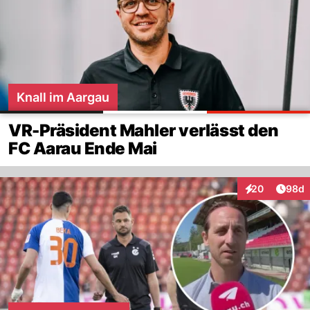
Knall im Aargau
VR-Präsident Mahler verlässt den
FC Aarau Ende Mai
Artik
20
98d
Interaktionen