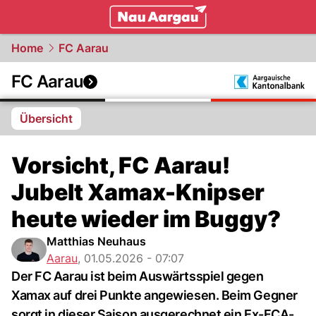
mittelland.
NAU.ch
Home
FC Aarau
FC Aarau
Übersicht
Vorsicht, FC Aarau!
Jubelt Xamax-Knipser
heute wieder im Buggy?
Matthias Neuhaus
Aarau
,
01.05.2026 - 07:07
Der FC Aarau ist beim Auswärtsspiel gegen
Xamax auf drei Punkte angewiesen. Beim Gegner
sorgt in dieser Saison ausgerechnet ein Ex-FCA-