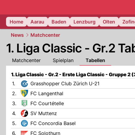
mittelland.
Home
Aarau
Baden
Lenzburg
Olten
Zofi
News
Matchcenter
1. Liga Classic - Gr.2 T
Matchcenter
Spielplan
Tabellen
1. Liga Classic - Gr.2 - Erste Liga Classic - Gruppe 2
1.
Grasshopper Club Zürich U-21
2.
FC Langenthal
3.
FC Courtételle
4.
SV Muttenz
5.
FC Concordia Basel
6.
FC Solothurn