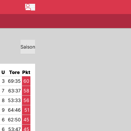
Saison
U
Tore
Pkt
3
69:35
60
7
63:37
58
8
53:33
56
9
64:46
51
6
62:50
45
6
53:47
45