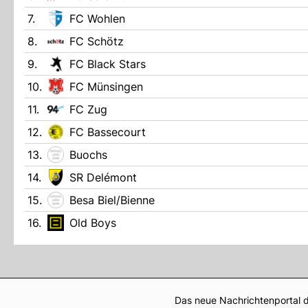
7.
FC Wohlen
8.
FC Schötz
9.
FC Black Stars
10.
FC Münsingen
11.
FC Zug
12.
FC Bassecourt
13.
Buochs
14.
SR Delémont
15.
Besa Biel/Bienne
16.
Old Boys
Das neue Nachrichtenportal d