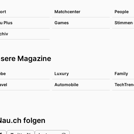
ort
Matchcenter
People
u Plus
Games
Stimmen 
chiv
sere Magazine
ebe
Luxury
Family
avel
Automobile
TechTren
Nau.ch folgen