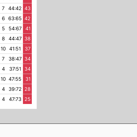
7
44:42
43
6
63:65
42
5
54:67
41
8
44:47
38
10
41:51
37
7
38:47
34
4
37:51
34
10
47:55
31
4
39:72
28
4
47:73
25