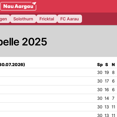
NAU.ch
ngen
Solothurn
Fricktal
FC Aarau
abelle 2025
 (30.07.2026)
Sp
S
N
30
19
8
30
17
6
30
16
6
30
14
7
30
13
11
30
13
11