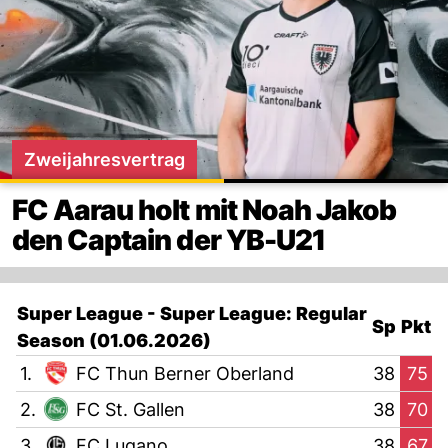
Zweijahresvertrag
FC Aarau holt mit Noah Jakob
den Captain der YB-U21
Super League - Super League: Regular
Sp
Pkt
Season (01.06.2026)
1.
FC Thun Berner Oberland
38
75
2.
FC St. Gallen
38
70
3.
FC Lugano
38
67