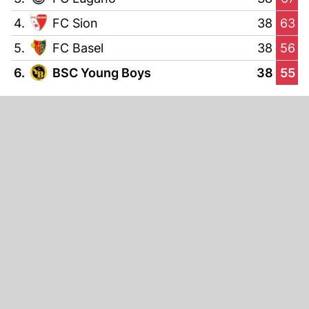
4.
FC Sion
38
63
5.
FC Basel
38
56
6.
BSC Young Boys
38
55