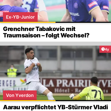
Ex-YB-Junior
Grenchner Tabakovic mit
Traumsaison – folgt Wechsel?
Arti
4y
Von Yverdon
Aarau verpflichtet YB-Stürmer Vladi