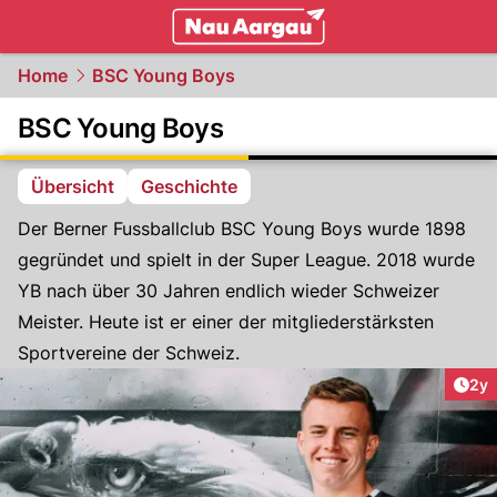
mittelland.
NAU.ch
Home
BSC Young Boys
BSC Young Boys
Übersicht
Geschichte
Der Berner Fussballclub BSC Young Boys wurde 1898
gegründet und spielt in der Super League. 2018 wurde
YB nach über 30 Jahren endlich wieder Schweizer
Meister. Heute ist er einer der mitgliederstärksten
Sportvereine der Schweiz.
Arti
2y