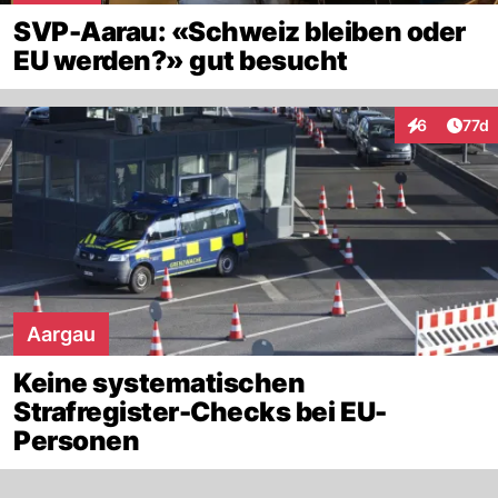
SVP-Aarau: «Schweiz bleiben oder
EU werden?» gut besucht
Artik
6
77d
Interaktione
Aargau
Keine systematischen
Strafregister-Checks bei EU-
Personen