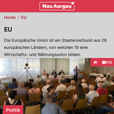
mittelland.
NAU.ch
Home
EU
EU
Die Europäische Union ist ein Staatenverbund aus 28
europäischen Ländern, von welchen 19 eine
Wirtschafts- und Währungsunion bilden.
Artik
1
67d
Interaktione
Politik