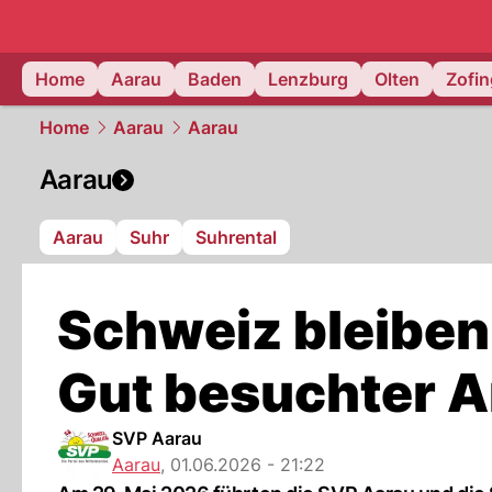
mittelland.
Home
Aarau
Baden
Lenzburg
Olten
Zofi
Home
Aarau
Aarau
Aarau
Aarau
Suhr
Suhrental
Schweiz bleiben
Gut besuchter A
SVP Aarau
Aarau
,
01.06.2026 - 21:22