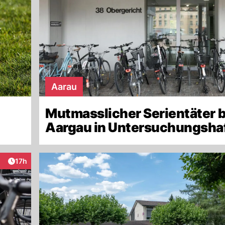
Aarau
Mutmasslicher Serientäter b
Aargau in Untersuchungsha
Artikel veröffentlicht:
17h
eraktionen