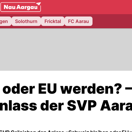
NAU.ch
ngen
Solothurn
Fricktal
FC Aarau
 oder EU werden? 
nlass der SVP Aar