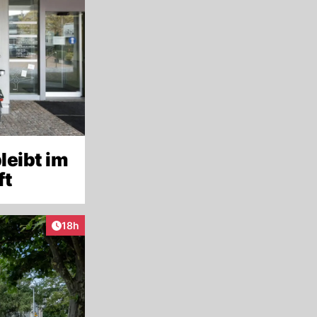
leibt im
ft
Artikel veröffentlicht:
18h