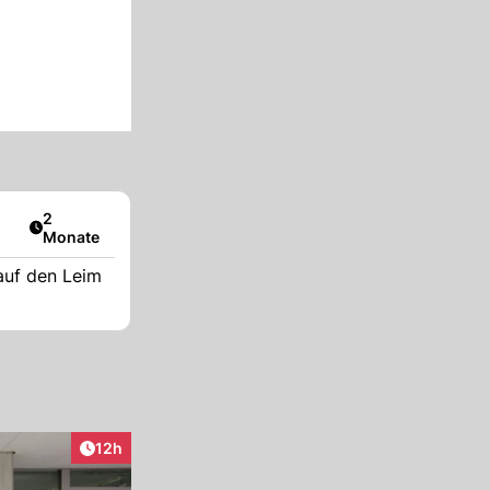
Artikel veröffentlicht:
2
Monate
auf den Leim
Artikel veröffentlicht:
12h