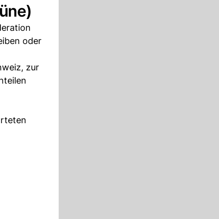
rüne)
deration
eiben oder
hweiz, zur
teilen
orteten