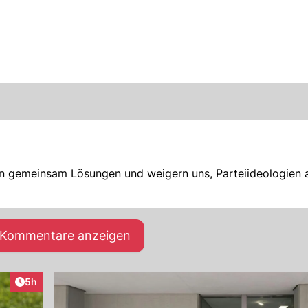
n gemeinsam Lösungen und weigern uns, Parteiideologien 
e Kommentare anzeigen
Artikel veröffentlicht:
5h