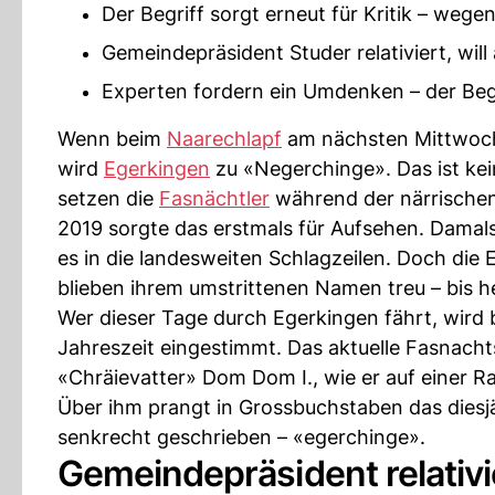
Der Begriff sorgt erneut für Kritik – wege
Gemeindepräsident Studer relativiert, wil
Experten fordern ein Umdenken – der Begri
Wenn beim
Naarechlapf
am nächsten Mittwoch 
wird
Egerkingen
zu «Negerchinge». Das ist kei
setzen die
Fasnächtler
während der närrischen
2019 sorgte das erstmals für Aufsehen. Damals
es in die landesweiten Schlagzeilen. Doch die
blieben ihrem umstrittenen Namen treu – bis h
Wer dieser Tage durch Egerkingen fährt, wird 
Jahreszeit eingestimmt. Das aktuelle Fasnacht
«Chräievatter» Dom Dom I., wie er auf einer Rake
Über ihm prangt in Grossbuchstaben das diesjä
senkrecht geschrieben – «egerchinge».
Gemeindepräsident relativie