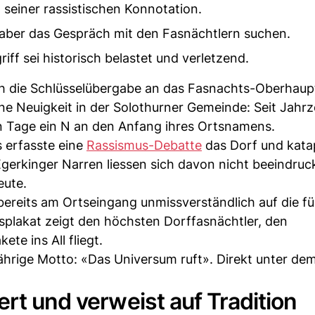
n seiner rassistischen Konnotation.
l aber das Gespräch mit den Fasnächtlern suchen.
ff sei historisch belastet und verletzend.
die Schlüsselübergabe an das Fasnachts-Oberhaupt
ne Neuigkeit in der Solothurner Gemeinde: Seit Jahr
 Tage ein N an den Anfang ihres Ortsnamens.
 erfasste eine
Rassismus-Debatte
das Dorf und katap
 Egerkinger Narren liessen sich davon nicht beeindru
eute.
bereits am Ortseingang unmissverständlich auf die fü
splakat zeigt den höchsten Dorffasnächtler, den
te ins All fliegt.
hrige Motto: «Das Universum ruft». Direkt unter dem
rt und verweist auf Tradition