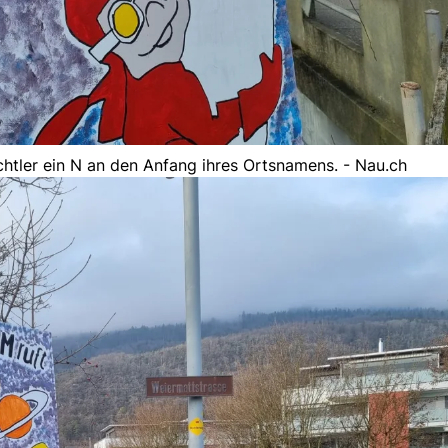
htler ein N an den Anfang ihres Ortsnamens. - Nau.ch