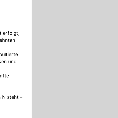
 erfolgt,
zehnten
ultierte
cken und
nfte
 N steht –