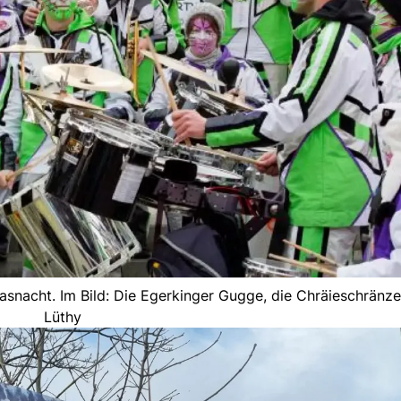
snacht. Im Bild: Die Egerkinger Gugge, die Chräieschränzer
Lüthy