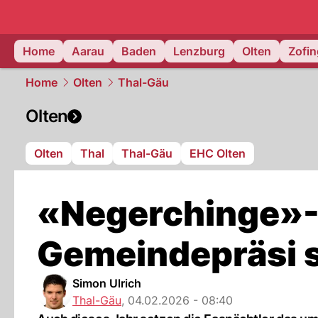
mittelland.
Home
Aarau
Baden
Lenzburg
Olten
Zofi
Home
Olten
Thal-Gäu
Olten
Olten
Thal
Thal-Gäu
EHC Olten
«Negerchinge»-
Gemeindepräsi s
Simon Ulrich
Thal-Gäu
,
04.02.2026 - 08:40