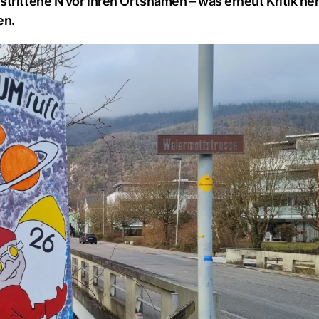
trittene N vor ihren Ortsnamen – was erneut Kritik her
en.