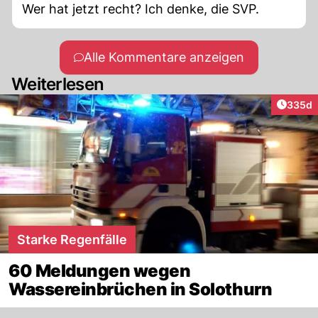
Wer hat jetzt recht? Ich denke, die SVP.
Alle Kommentare anzeigen
Weiterlesen
Artikel
335d
Starke Regenfälle
60 Meldungen wegen
Wassereinbrüchen in Solothurn