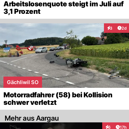
Arbeitslosenquote steigt im Juli auf
3,1 Prozent
Arti
3
2d
Interaktion
Gächliwil SO
Motorradfahrer (58) bei Kollision
schwer verletzt
Mehr aus Aargau
Artik
6
17h