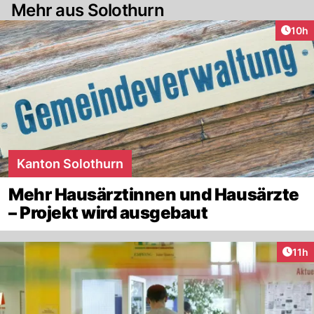
Mehr aus Solothurn
Artik
10h
Kanton Solothurn
Mehr Hausärztinnen und Hausärzte
– Projekt wird ausgebaut
Artik
11h