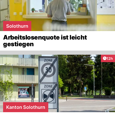
Solothurn
Arbeitslosenquote ist leicht
gestiegen
Artik
12h
Kanton Solothurn