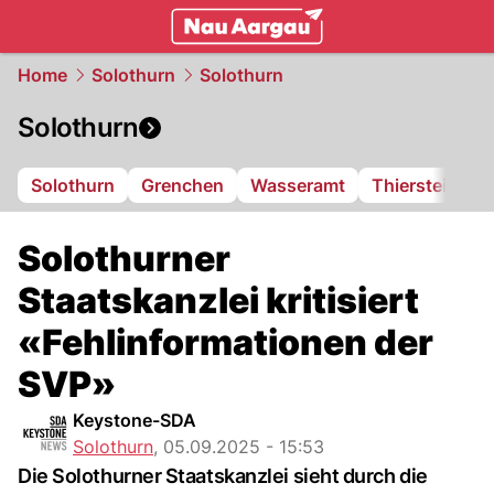
mittelland.
NAU.ch
Home
Solothurn
Solothurn
Solothurn
Solothurn
Grenchen
Wasseramt
Thierstein
F
Solothurner
Staatskanzlei kritisiert
«Fehlinformationen der
SVP»
Keystone-SDA
Solothurn
,
05.09.2025 - 15:53
Die Solothurner Staatskanzlei sieht durch die