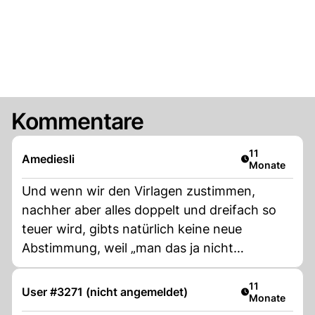
Kommentare
Artikel veröffe
11
Amediesli
Monate
Und wenn wir den Virlagen zustimmen,
nachher aber alles doppelt und dreifach so
teuer wird, gibts natürlich keine neue
Abstimmung, weil „man das ja nicht
voraussehen konnte“. Nein danke!
Artikel veröffe
11
User #3271 (nicht angemeldet)
Monate