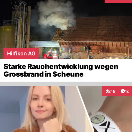
Interaktione
Hilfikon AG
Starke Rauchentwicklung wegen
Grossbrand in Scheune
Art
218
1d
Interaktionen