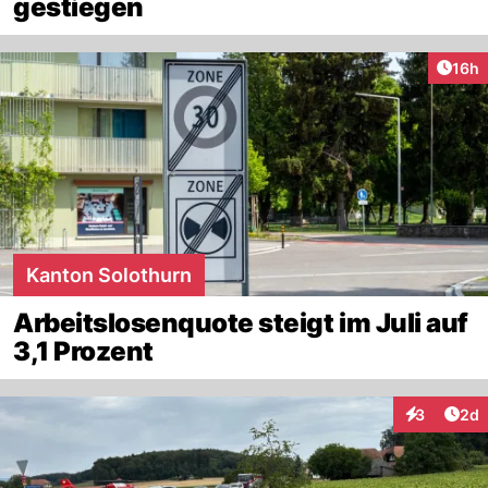
gestiegen
Artik
16h
Kanton Solothurn
Arbeitslosenquote steigt im Juli auf
3,1 Prozent
Arti
3
2d
Interaktion