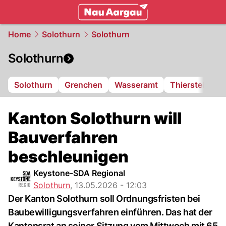
mittelland.
NAU.ch
Home
Solothurn
Solothurn
Solothurn
Solothurn
Grenchen
Wasseramt
Thierstein
F
Kanton Solothurn will
Bauverfahren
beschleunigen
Keystone-SDA Regional
Solothurn
,
13.05.2026 - 12:03
Der Kanton Solothurn soll Ordnungsfristen bei
Baubewilligungsverfahren einführen. Das hat der
Kantonsrat an seiner Sitzung vom Mittwoch mit 65