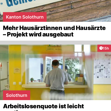
Kanton Solothurn
Mehr Hausärztinnen und Hausärzte
– Projekt wird ausgebaut
Artik
15h
Solothurn
Arbeitslosenquote ist leicht