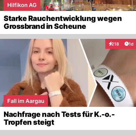
Hilfikon AG
Starke Rauchentwicklung wegen
Grossbrand in Scheune
Art
218
1d
Interaktionen
Fall im Aargau
Nachfrage nach Tests für K.-o.-
Tropfen steigt