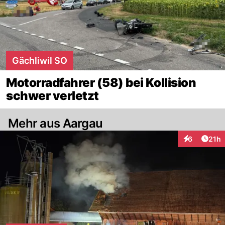
Gächliwil SO
Motorradfahrer (58) bei Kollision
schwer verletzt
Mehr aus Aargau
Artik
6
21h
Interaktione