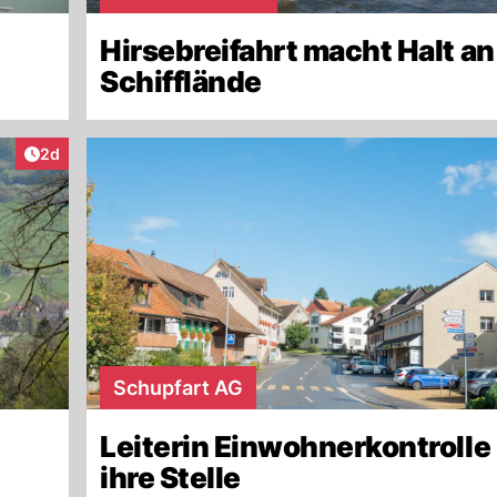
Hirsebreifahrt macht Halt an
Schifflände
Artikel veröffentlicht:
2d
Schupfart AG
Leiterin Einwohnerkontrolle
ihre Stelle