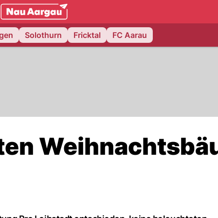
NAU.ch
ngen
Solothurn
Fricktal
FC Aarau
eten Weihnachtsb