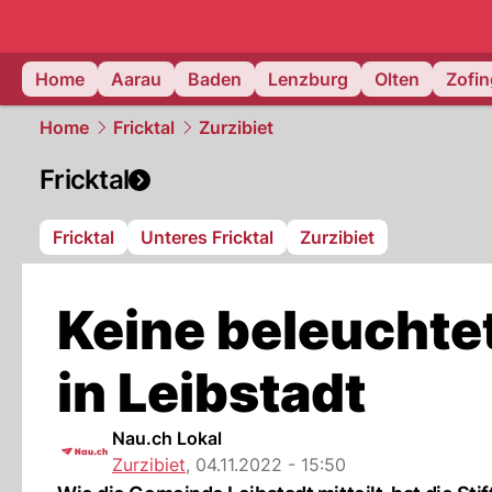
mittelland.
Home
Aarau
Baden
Lenzburg
Olten
Zofi
Home
Fricktal
Zurzibiet
Fricktal
Fricktal
Unteres Fricktal
Zurzibiet
Keine beleucht
in Leibstadt
Nau.ch Lokal
Zurzibiet
,
04.11.2022 - 15:50