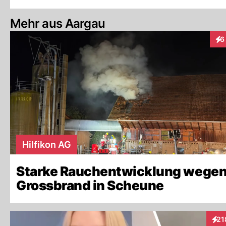
Mehr aus Aargau
6
Int
Hilfikon AG
Starke Rauchentwicklung wege
Grossbrand in Scheune
21
Inte