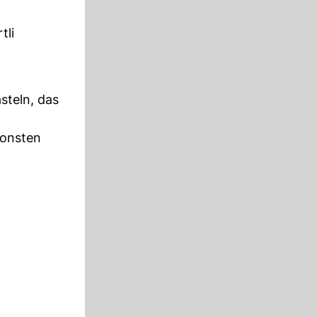
tli
steln, das
sonsten