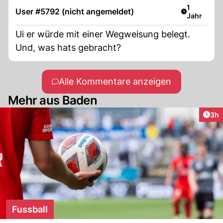
Artikel ver
1
User #5792 (nicht angemeldet)
Jahr
Ui er würde mit einer Wegweisung belegt.
Und, was hats gebracht?
Alle Kommentare anzeigen
Mehr aus Baden
Arti
3h
Fussball