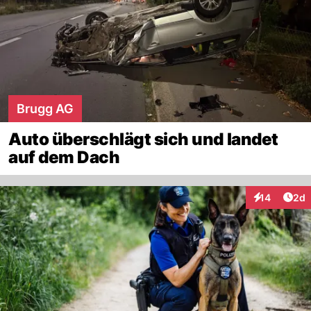
Brugg AG
Auto überschlägt sich und landet
auf dem Dach
Arti
14
2d
Interaktione