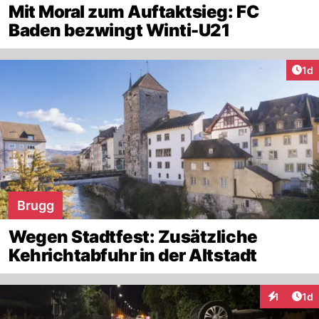
Mit Moral zum Auftaktsieg: FC
Baden bezwingt Winti-U21
Art
1d
Brugg
Wegen Stadtfest: Zusätzliche
Kehrichtabfuhr in der Altstadt
Art
1
1d
Interaktion