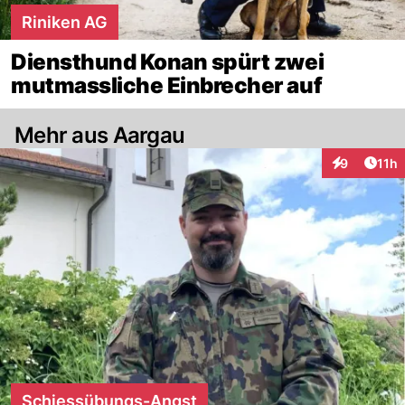
Riniken AG
Diensthund Konan spürt zwei
mutmassliche Einbrecher auf
Mehr aus Aargau
Artik
9
11h
Interaktione
Schiessübungs-Angst