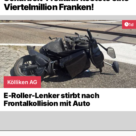
Viertelmillion Franken!
Art
1d
Kölliken AG
E-Roller-Lenker stirbt nach
Frontalkollision mit Auto