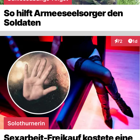
So hilft Armeeseelsorger den
Soldaten
Art
72
1d
Interaktione
Solothurnerin
Sexarbeit-Freikauf kostete eine