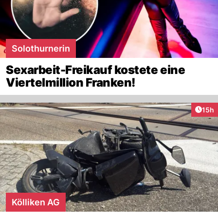
Solothurnerin
Sexarbeit-Freikauf kostete eine
Viertelmillion Franken!
Artik
15h
Kölliken AG