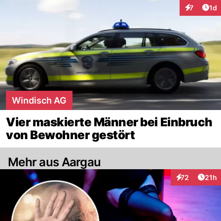
Art
7
1d
Interaktion
Windisch AG
Vier maskierte Männer bei Einbruch
von Bewohner gestört
Mehr aus Aargau
Artik
72
21h
Interaktionen