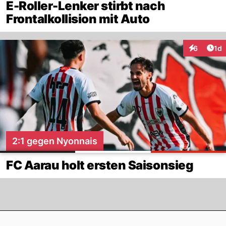
E-Roller-Lenker stirbt nach
Frontalkollision mit Auto
Art
6
1d
Interaktion
2:1 gegen Nyonnais
FC Aarau holt ersten Saisonsieg
Footer