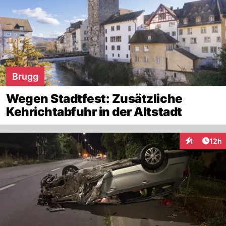
Brugg
Wegen Stadtfest: Zusätzliche
Kehrichtabfuhr in der Altstadt
Artik
1
12h
Interaktione