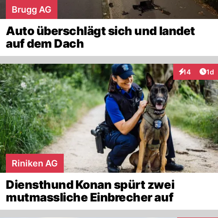
Brugg AG
Auto überschlägt sich und landet
auf dem Dach
Art
14
1d
Interaktione
Riniken AG
Diensthund Konan spürt zwei
mutmassliche Einbrecher auf