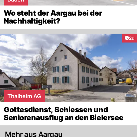
Wo steht der Aargau bei der
Nachhaltigkeit?
Arti
2d
Thalheim AG
Gottesdienst, Schiessen und
Seniorenausflug an den Bielersee
Mehr aus Aargau