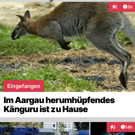
Arti
2
2h
Interaktion
Eingefangen
Im Aargau herumhüpfendes
Känguru ist zu Hause
Artik
3
14h
Interaktione