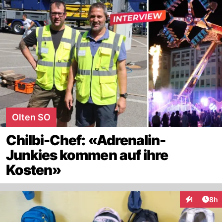
Olten SO
Chilbi-Chef: «Adrenalin-
Junkies kommen auf ihre
Kosten»
Arti
1
8h
Interaktion