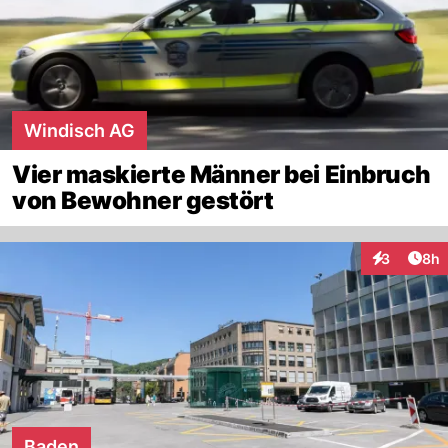
Windisch AG
Vier maskierte Männer bei Einbruch
von Bewohner gestört
Arti
3
8h
Interaktion
Baden