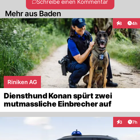
Schreibe einen Kommentar
Mehr aus Baden
Arti
8
4h
Interaktion
Riniken AG
Diensthund Konan spürt zwei
mutmassliche Einbrecher auf
Arti
3
7h
Interaktion