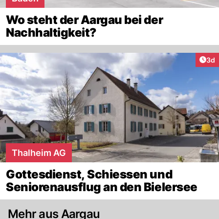
Wo steht der Aargau bei der
Nachhaltigkeit?
Arti
3d
Thalheim AG
Gottesdienst, Schiessen und
Seniorenausflug an den Bielersee
Mehr aus Aargau