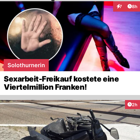
Arti
7
8h
Interaktion
Solothurnerin
Sexarbeit-Freikauf kostete eine
Viertelmillion Franken!
Arti
2h