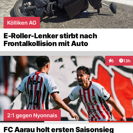
Kölliken AG
E-Roller-Lenker stirbt nach
Frontalkollision mit Auto
Artik
6
13h
Interaktione
2:1 gegen Nyonnais
FC Aarau holt ersten Saisonsieg