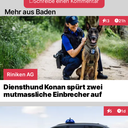
Schreibe einen Kommentar
Mehr aus Baden
Artik
13
21h
Interaktionen
Riniken AG
Diensthund Konan spürt zwei
mutmassliche Einbrecher auf
Art
5
1d
Interaktion