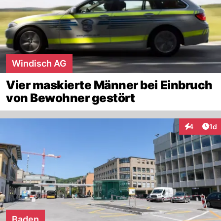
Windisch AG
Vier maskierte Männer bei Einbruch
von Bewohner gestört
Art
4
1d
Interaktion
Baden