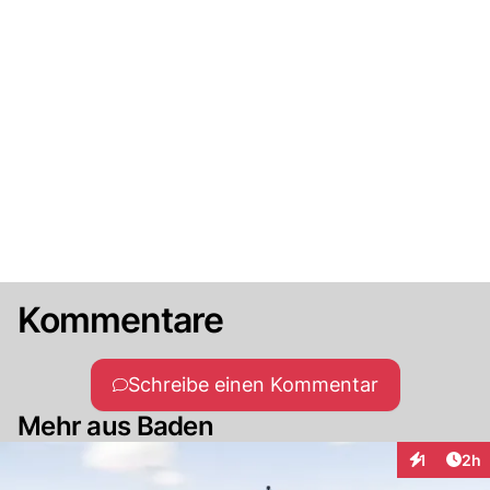
Kommentare
Schreibe einen Kommentar
Mehr aus Baden
Arti
1
2h
Interaktion