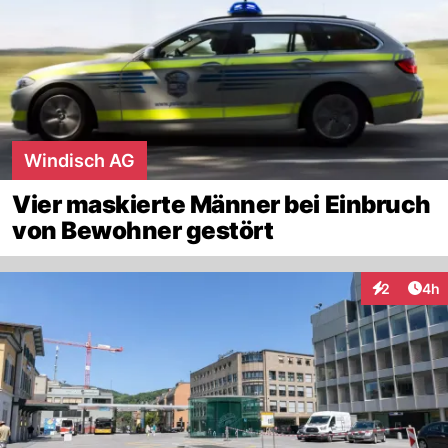
Windisch AG
Vier maskierte Männer bei Einbruch
von Bewohner gestört
Arti
2
4h
Interaktion