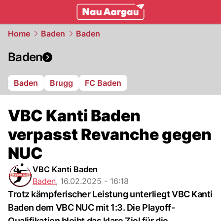
mittelland.
NAU.ch
Home
Baden
Baden
Baden
Baden
Brugg
FC Baden
VBC Kanti Baden
verpasst Revanche gegen
NUC
VBC Kanti Baden
Baden
,
16.02.2025 - 16:18
Trotz kämpferischer Leistung unterliegt VBC Kanti
Baden dem VBC NUC mit 1:3. Die Playoff-
Qualifikation bleibt das klare Ziel für die