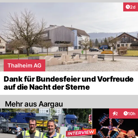
Arti
2d
Thalheim AG
Dank für Bundesfeier und Vorfreude
auf die Nacht der Sterne
Mehr aus Aargau
Artik
2
10h
Interaktione