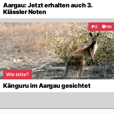
Aargau: Jetzt erhalten auch 3.
Klässler Noten
Artik
15
19h
Interaktionen
Wie bitte?
Känguru im Aargau gesichtet
Footer