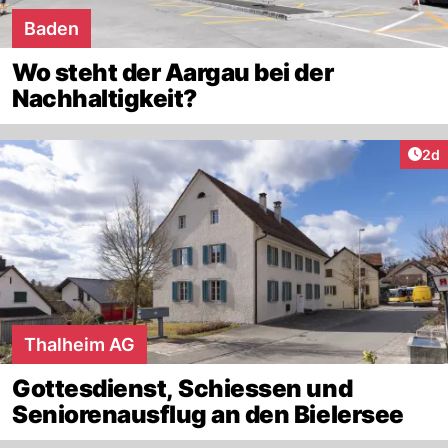
Baden
Wo steht der Aargau bei der
Nachhaltigkeit?
Arti
2d
Thalheim AG
Gottesdienst, Schiessen und
Seniorenausflug an den Bielersee