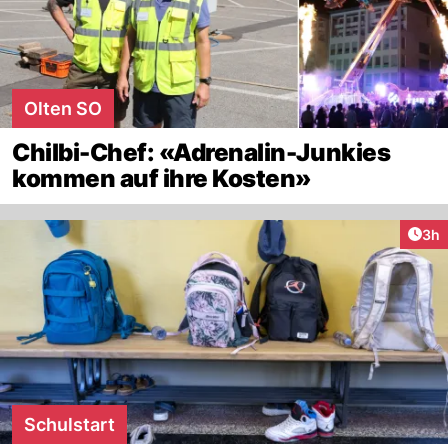
Olten SO
Chilbi-Chef: «Adrenalin-Junkies
kommen auf ihre Kosten»
Arti
3h
Schulstart