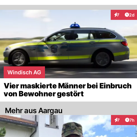
Arti
7
2d
Interaktion
Windisch AG
Vier maskierte Männer bei Einbruch
von Bewohner gestört
Mehr aus Aargau
Arti
7
7h
Interaktion