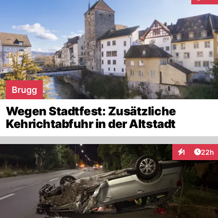
Brugg
Wegen Stadtfest: Zusätzliche
Kehrichtabfuhr in der Altstadt
Artik
1
22h
Interaktione