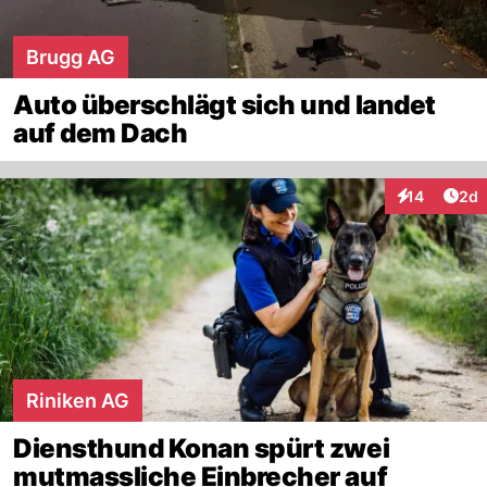
Brugg AG
Auto überschlägt sich und landet
auf dem Dach
Arti
14
2d
Interaktione
Riniken AG
Diensthund Konan spürt zwei
mutmassliche Einbrecher auf