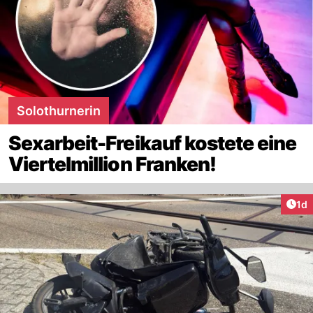
Solothurnerin
Sexarbeit-Freikauf kostete eine
Viertelmillion Franken!
Art
1d