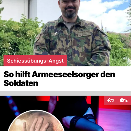
Schiessübungs-Angst
So hilft Armeeseelsorger den
Soldaten
Art
72
1d
Interaktione