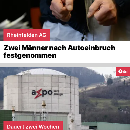
Rheinfelden AG
Zwei Männer nach Autoeinbruch
festgenommen
Arti
4d
Dauert zwei Wochen