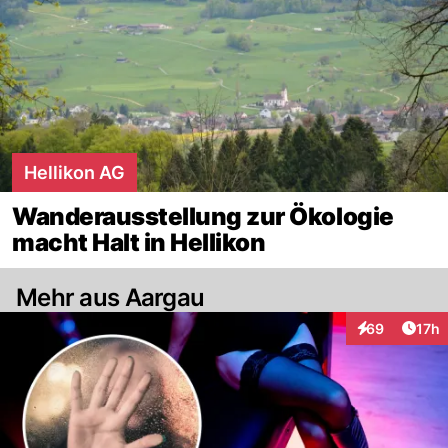
Hellikon AG
Wanderausstellung zur Ökologie
macht Halt in Hellikon
Mehr aus Aargau
Artik
69
17h
Interaktionen