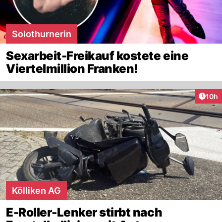
Solothurnerin
Sexarbeit-Freikauf kostete eine
Viertelmillion Franken!
Artik
10h
Kölliken AG
E-Roller-Lenker stirbt nach