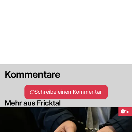
Kommentare
Schreibe einen Kommentar
Mehr aus Fricktal
Art
1d