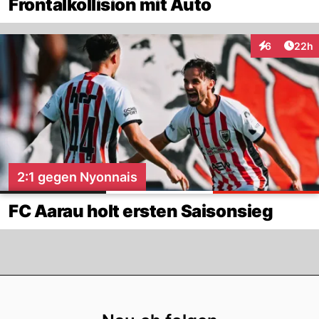
Frontalkollision mit Auto
Artik
6
22h
Interaktionen
2:1 gegen Nyonnais
FC Aarau holt ersten Saisonsieg
Footer