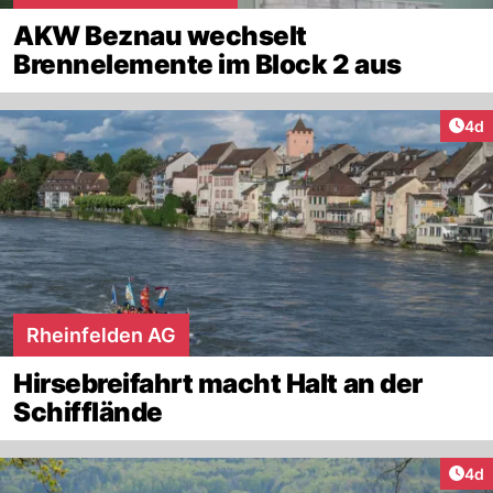
AKW Beznau wechselt
Brennelemente im Block 2 aus
Arti
4d
Rheinfelden AG
Hirsebreifahrt macht Halt an der
Schifflände
Arti
4d