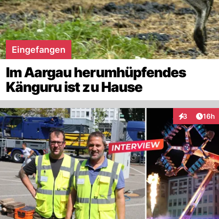
Eingefangen
Im Aargau herumhüpfendes
Känguru ist zu Hause
Artik
3
16h
Interaktione