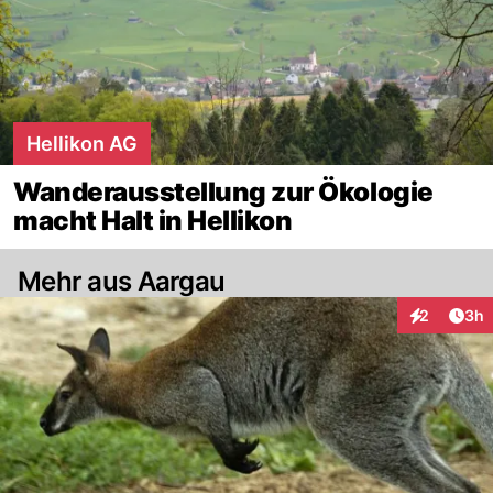
Hellikon AG
Wanderausstellung zur Ökologie
macht Halt in Hellikon
Mehr aus Aargau
Arti
2
3h
Interaktion