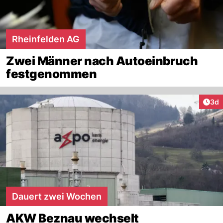
Rheinfelden AG
Zwei Männer nach Autoeinbruch
festgenommen
Arti
3d
Dauert zwei Wochen
AKW Beznau wechselt