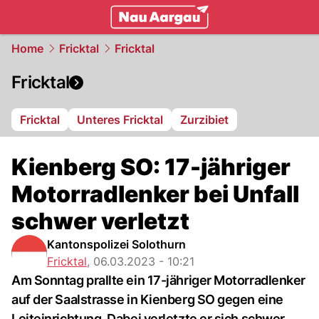
mittelland.
NAU.ch
Home
Fricktal
Fricktal
Fricktal
Fricktal
Unteres Fricktal
Zurzibiet
Kienberg SO: 17-jähriger
Motorradlenker bei Unfall
schwer verletzt
Kantonspolizei Solothurn
Fricktal
,
06.03.2023 - 10:21
Am Sonntag prallte ein 17-jähriger Motorradlenker
auf der Saalstrasse in Kienberg SO gegen eine
Leiteinrichtung. Dabei verletzte er sich schwer.