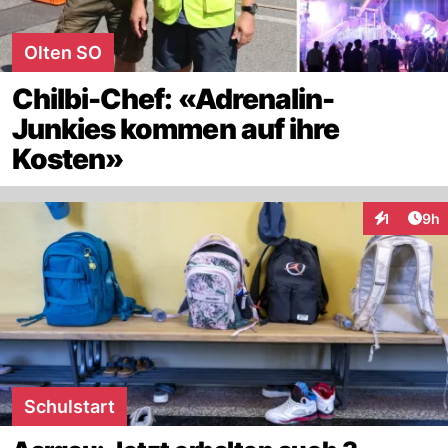
Olten SO
Chilbi-Chef: «Adrenalin-
Junkies kommen auf ihre
Kosten»
Arti
1
9h
Interaktion
Schulstart