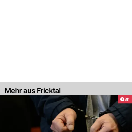
Mehr aus Fricktal
Arti
8h