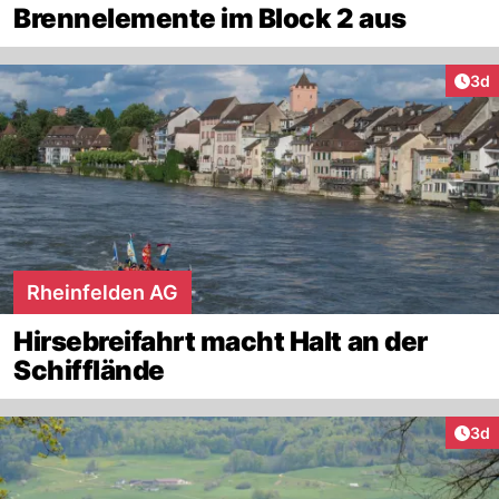
Brennelemente im Block 2 aus
Arti
3d
Rheinfelden AG
Hirsebreifahrt macht Halt an der
Schifflände
Arti
3d