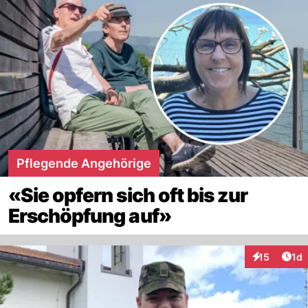
Pflegende Angehörige
«Sie opfern sich oft bis zur
Erschöpfung auf»
Art
15
1d
Interaktione