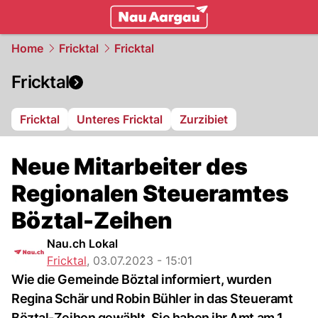
mittelland.
NAU.ch
Home
Fricktal
Fricktal
Fricktal
Fricktal
Unteres Fricktal
Zurzibiet
Neue Mitarbeiter des
Regionalen Steueramtes
Böztal-Zeihen
Nau.ch Lokal
Fricktal
,
03.07.2023 - 15:01
Wie die Gemeinde Böztal informiert, wurden
Regina Schär und Robin Bühler in das Steueramt
Böztal-Zeihen gewählt. Sie haben ihr Amt am 1.