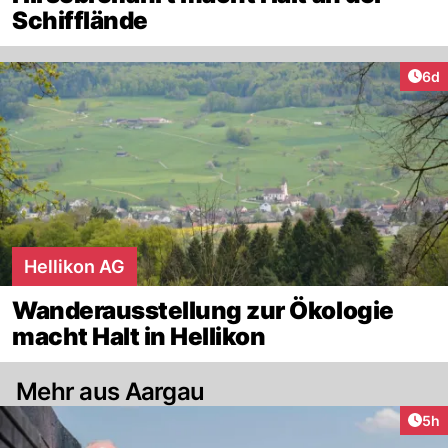
Schifflände
Arti
6d
Hellikon AG
Wanderausstellung zur Ökologie
macht Halt in Hellikon
Mehr aus Aargau
Arti
5h