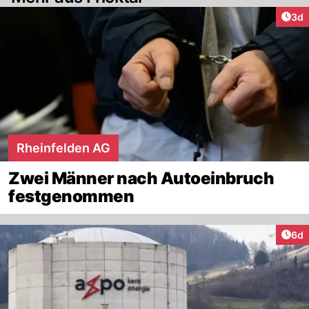
Arti
3d
Rheinfelden AG
Zwei Männer nach Autoeinbruch
festgenommen
Arti
6d