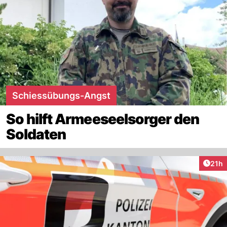
Schiessübungs-Angst
So hilft Armeeseelsorger den
Soldaten
Artik
21h