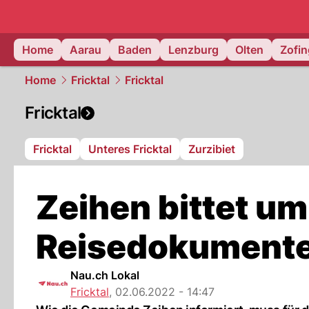
mittelland.
Home
Aarau
Baden
Lenzburg
Olten
Zofi
Home
Fricktal
Fricktal
Fricktal
Fricktal
Unteres Fricktal
Zurzibiet
Zeihen bittet um
Reisedokumente
Nau.ch Lokal
Fricktal
,
02.06.2022 - 14:47