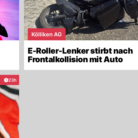
Kölliken AG
E-Roller-Lenker stirbt nach
Frontalkollision mit Auto
Artikel veröffentlicht:
23h
eraktionen