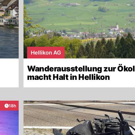
Hellikon AG
Wanderausstellung zur Ökol
macht Halt in Hellikon
Artikel veröffentlicht:
18h
raktionen