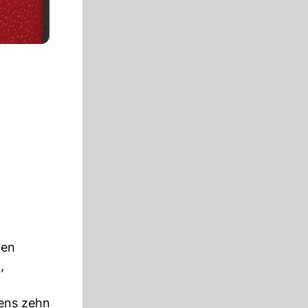
ien
,
tens zehn