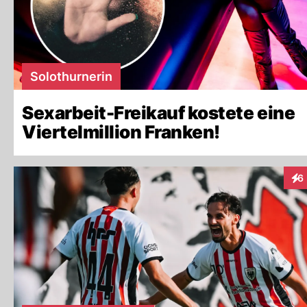
Solothurnerin
Sexarbeit-Freikauf kostete eine
Viertelmillion Franken!
6
Int