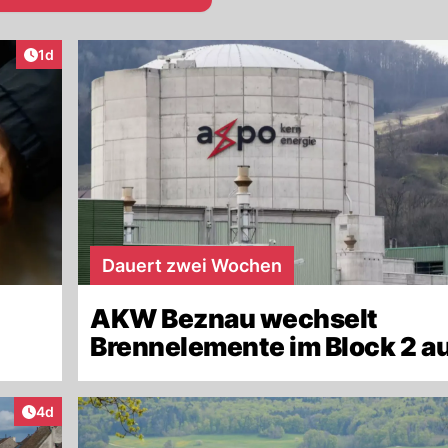
Artikel veröffentlicht:
1d
Dauert zwei Wochen
AKW Beznau wechselt
Brennelemente im Block 2 a
Artikel veröffentlicht:
4d