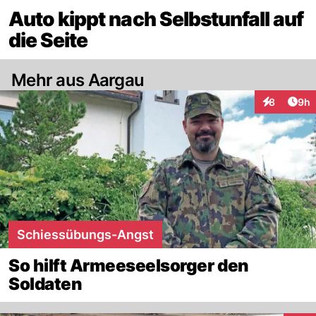
Auto kippt nach Selbstunfall auf
die Seite
Mehr aus Aargau
Arti
8
9h
Interaktion
Schiessübungs-Angst
So hilft Armeeseelsorger den
Soldaten