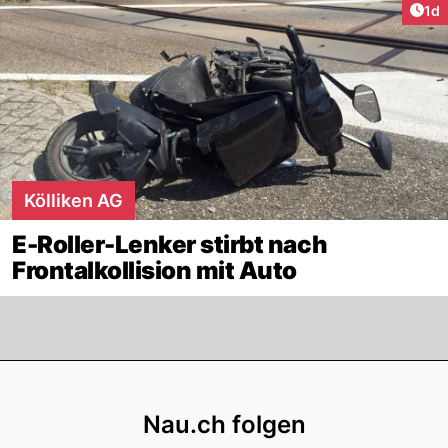
Art
1d
Kölliken AG
E-Roller-Lenker stirbt nach
Frontalkollision mit Auto
Footer
Nau.ch folgen