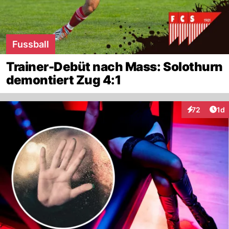
Fussball
Trainer-Debüt nach Mass: Solothurn
demontiert Zug 4:1
Art
72
1d
Interaktione