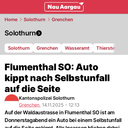
mittelland.
NAU.ch
Home
Solothurn
Grenchen
Solothurn
Solothurn
Grenchen
Wasseramt
Thierstein
F
Flumenthal SO: Auto
kippt nach Selbstunfall
auf die Seite
Kantonspolizei Solothurn
Grenchen
,
14.11.2025 - 12:13
Auf der Waldaustrasse in Flumenthal SO ist am
Donnerstagabend ein Auto bei einem Selbstunfall
auf die Seite gekippt. Alle Insassen blieben dabei