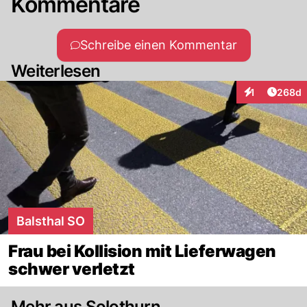
Kommentare
Schreibe einen Kommentar
Weiterlesen
Artikel
1
268d
Interaktionen
Balsthal SO
Frau bei Kollision mit Lieferwagen
schwer verletzt
Mehr aus Solothurn