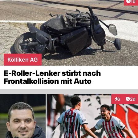
Art
1d
Kölliken AG
E-Roller-Lenker stirbt nach
Frontalkollision mit Auto
Arti
6
2d
Interaktion