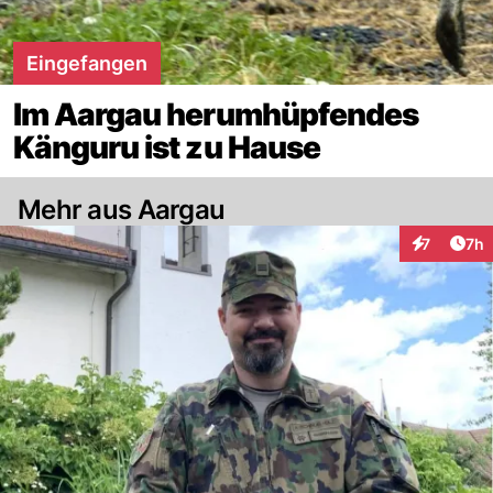
Eingefangen
Im Aargau herumhüpfendes
Känguru ist zu Hause
Mehr aus Aargau
Arti
7
7h
Interaktion