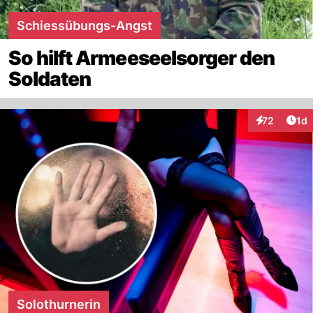
Schiessübungs-Angst
So hilft Armeeseelsorger den
Soldaten
Art
72
1d
Interaktione
Solothurnerin