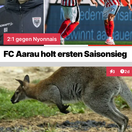
2:1 gegen Nyonnais
FC Aarau holt ersten Saisonsieg
Arti
3
2d
Interaktion