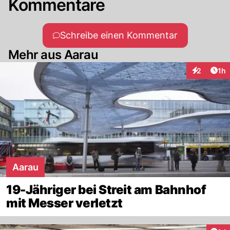
Kommentare
Schreibe einen Kommentar
Mehr aus Aarau
Art
2
1h
Interaktion
Aarau
19-Jähriger bei Streit am Bahnhof
mit Messer verletzt