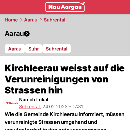
mittelland.
NAU.ch
Home
Aarau
Suhrental
Aarau
Aarau
Suhr
Suhrental
Kirchleerau weisst auf die
Verunreinigungen von
Strassen hin
Nau.ch Lokal
Suhrental
,
24.02.2023 - 17:31
Wie die Gemeinde Kirchleerau informiert, müssen
verunreinigte Strassen umgehend und
unaufgefordert in den ordnungsgemässen