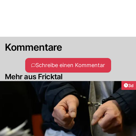
Kommentare
Schreibe einen Kommentar
Mehr aus Fricktal
Arti
3d