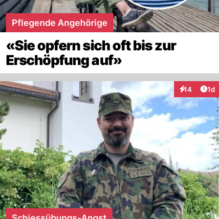
Pflegende Angehörige
«Sie opfern sich oft bis zur
Erschöpfung auf»
Art
14
1d
Interaktione
Schiessübungs-Angst