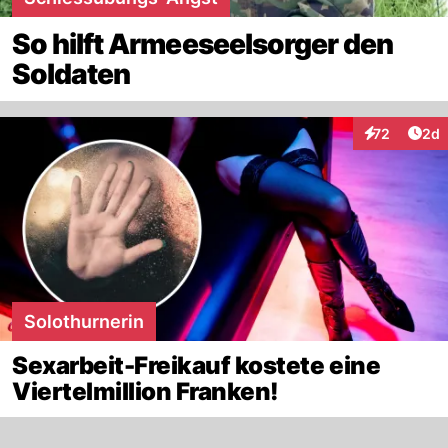
So hilft Armeeseelsorger den
Soldaten
Arti
72
2d
Interaktionen
Solothurnerin
Sexarbeit-Freikauf kostete eine
Viertelmillion Franken!