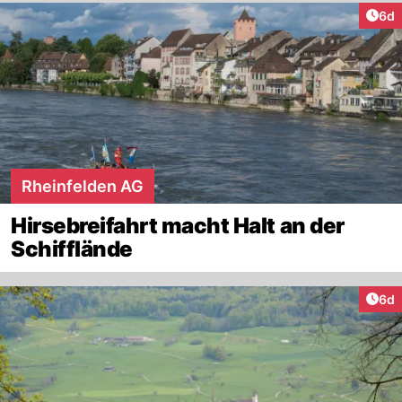
Arti
6d
Rheinfelden AG
Hirsebreifahrt macht Halt an der
Schifflände
Arti
6d