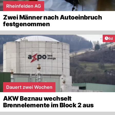
Rheinfelden AG
Zwei Männer nach Autoeinbruch
festgenommen
Arti
6d
Dauert zwei Wochen
AKW Beznau wechselt
Brennelemente im Block 2 aus