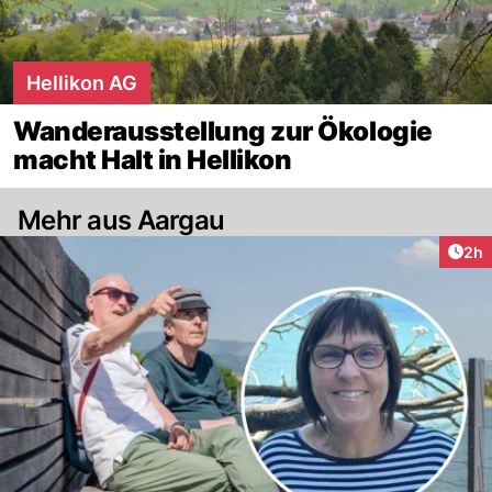
Hellikon AG
Wanderausstellung zur Ökologie
macht Halt in Hellikon
Mehr aus Aargau
Arti
2h