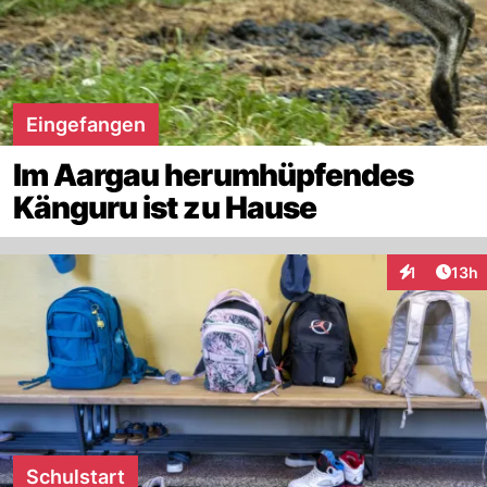
Eingefangen
Im Aargau herumhüpfendes
Känguru ist zu Hause
Artik
1
13h
Interaktione
Schulstart