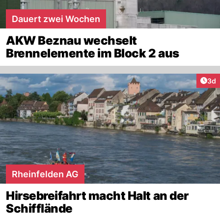
Dauert zwei Wochen
AKW Beznau wechselt
Brennelemente im Block 2 aus
Arti
3d
Rheinfelden AG
Hirsebreifahrt macht Halt an der
Schifflände