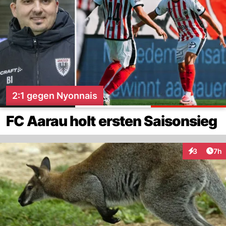
2:1 gegen Nyonnais
FC Aarau holt ersten Saisonsieg
Arti
3
7h
Interaktion